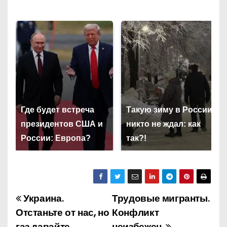
Где будет встреча
Такую зиму в России
президентов США и
никто не ждал: как
России: Европа?
так?!
Украина.
Трудовые мигранты.
Н
Отстаньте от нас, но
Конфликт
а
газ давайте.
неизбежен.