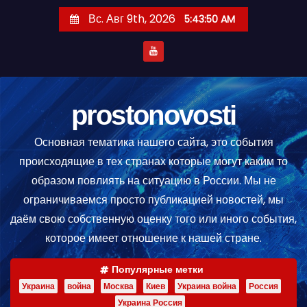
П
Вс. Авг 9th, 2026
5:43:51 AM
е
р
е
й
т
prostonovosti
и
Основная тематика нашего сайта, это события
к
происходящие в тех странах которые могут каким то
с
образом повлиять на ситуацию в России. Мы не
о
ограничиваемся просто публикацией новостей, мы
д
даём свою собственную оценку того или иного события,
е
которое имеет отношение к нашей стране.
р
ж
Популярные метки
и
Украина
война
Москва
Киев
Украина война
Россия
м
Украина Россия