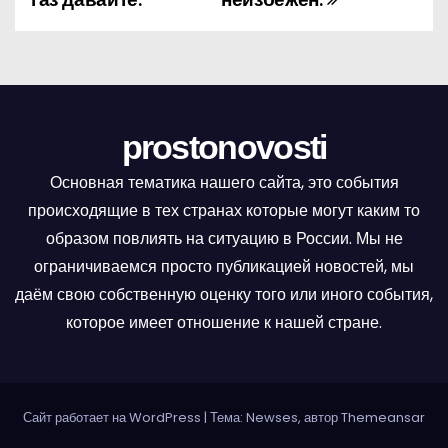
в
и
г
prostonovosti
а
Основная тематика нашего сайта, это события
ц
происходящие в тех странах которые могут каким то
и
образом повлиять на ситуацию в России. Мы не
ограничиваемся просто публикацией новостей, мы
я
даём свою собственную оценку того или иного события,
п
которое имеет отношение к нашей стране.
о
з
Сайт работает на WordPress
|
Тема: Newses, автор
Themeansar