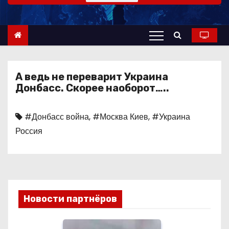
о
м
у
А ведь не переварит Украина
Донбасс. Скорее наоборот…..
#Донбасс война
,
#Москва Киев
,
#Украина
Россия
Новости партнёров