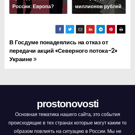
России: Европа?
миллионов рублей
В Госдуме понадеялись на отказ от
Н
передачи акций «Северного потока-2»
а
Украине
в
и
г
prostonovosti
а
Основная тематика нашего сайта, это события
ц
происходящие в тех странах которые могут каким то
и
образом повлиять на ситуацию в России. Мы не