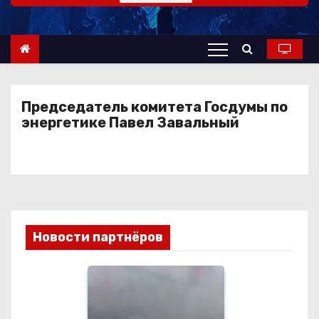
о
м
у
Председатель комитета Госдумы по
энергетике Павел Завальный
Новости партнёров