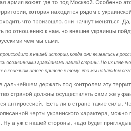
ая армия воюет где то под Москвой. Особенно э
рритории, которая находится рядом с украинской 
оходить что произошло, они начнут меняться. Да,
ь по отношению к нам, но внешне украинцы пойд
усскими чем мы сами.
 происходило в нашей истории, когда они вливались в рос
сь осознанными гражданами нашей страны. Но их извечно
их в конечном итоге привело к тому что мы наблюдем сег
в дальнейшем держать под контролем эту терри
тво страной должны осуществлять сами же укра
ся антироссией. Есть ли в стране такие силы. Ч
описанной черты украинского характера, можно 
. Ну а уж с нашей стороны, надо будет приглядыв