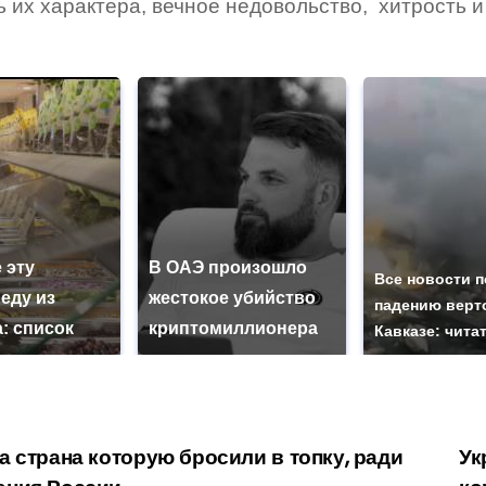
 их характера, вечное недовольство, хитрость и
.
 эту
В ОАЭ произошло
Все новости п
еду из
жестокое убийство
падению верт
: список
криптомиллионера
Кавказе: чита
 страна которую бросили в топку, ради
Ук