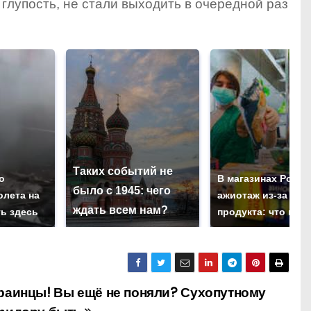
 глупость, не стали выходить в очередной раз
Таких событий не
о
В магазинах Росси
было с 1945: чего
олета на
ажиотаж из-за это
ждать всем нам?
ть здесь
продукта: что куп
раинцы! Вы ещё не поняли? Сухопутному