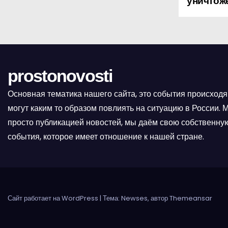
уничтож
а
в
и
prostonovosti
г
а
Основная тематика нашего сайта, это события происходя
могут каким то образом повлиять на ситуацию в России.
ц
просто публикацией новостей, мы даём свою собственную
и
события, которое имеет отношение к нашей стране.
я
п
Сайт работает на WordPress
|
Тема: Newses, автор
Themeansar
о
з