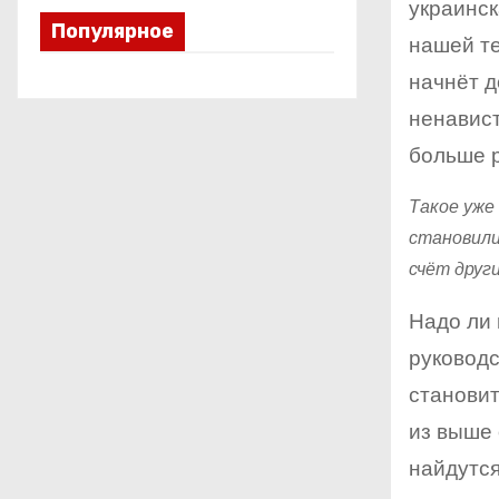
украинск
Популярное
нашей те
начнёт д
ненавист
больше р
Такое уже
становили
счёт друг
Надо ли 
руководс
становит
из выше 
найдутся