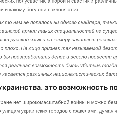
ческих полусвастик, а порой и свастик и различны
и и какому богу они поклоняются.
к то нам не попалось ни одного снайпера, тан
раинской армии таких специальностей не сущес
ют русский язык и на камеру начинают рассказ
то плохо. На лицо признак так называемой безо
 бы подзаработать денег и весело провести вр
тся реальная возможность быть убитым, тогда 
е касается различных националистических бата
украинства, это возможность п
тране нет широкомасштабной войны и можно без
о улицам украинских городов с факелами, думая чт