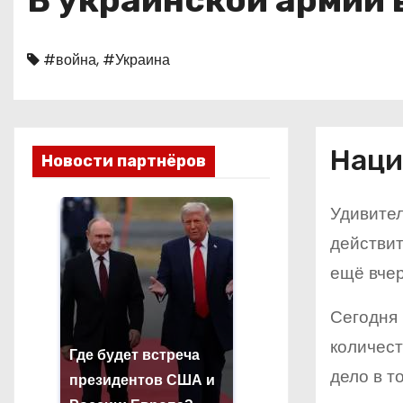
В украинской армии 
о
м
#война
,
#Украина
у
Наци
Новости партнёров
Удивител
действит
ещё вчер
Сегодня 
количест
Где будет встреча
дело в т
президентов США и