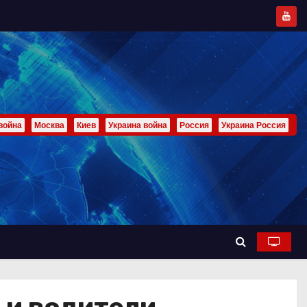
война
Москва
Киев
Украина война
Россия
Украина Россия