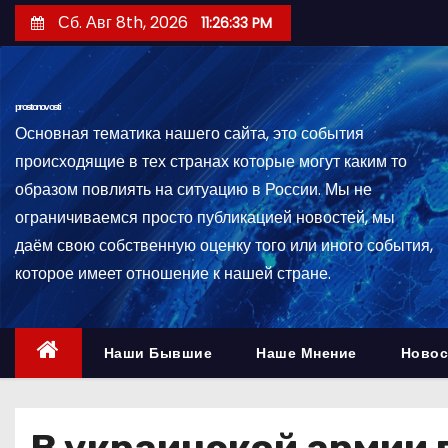
П
Сб. Авг 8th, 2026
11:26:34 PM
е
р
е
prostonovosti
й
Основная тематика нашего сайта, это события
т
происходящие в тех странах которые могут каким то
и
образом повлиять на ситуацию в России. Мы не
к
ограничиваемся просто публикацией новостей, мы
с
даём свою собственную оценку того или иного события,
о
которое имеет отношение к нашей стране.
д
е
р
Наши Бывшие
Наше Мнение
Новос
ж
и
м