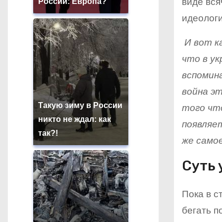
виде вся
России: Европа?
идеологи
И вот ка
что в ук
вспомина
война э
Такую зиму в России
того что
никто не ждал: как
появляе
так?!
же само
Суть 
Пока в с
бегать п