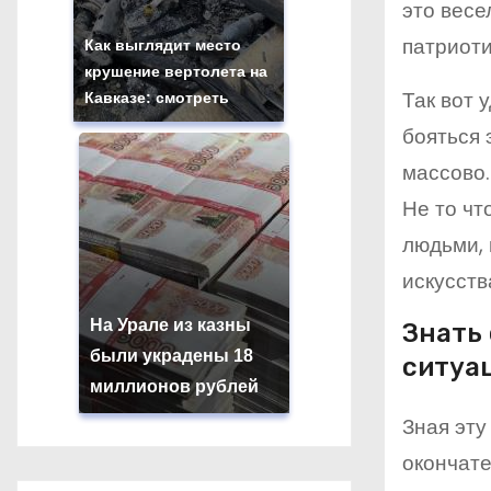
это весе
патриоти
Как выглядит место
крушение вертолета на
Так вот 
Кавказе: смотреть
бояться 
массово.
Не то чт
людьми, 
искусств
На Урале из казны
Знать
были украдены 18
ситуа
миллионов рублей
Зная эту
окончате