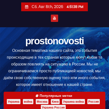
П
Сб. Авг 8th, 2026
4:51:39 PM
е
р
е
й
т
prostonovosti
и
Основная тематика нашего сайта, это события
к
происходящие в тех странах которые могут каким то
с
образом повлиять на ситуацию в России. Мы не
о
ограничиваемся просто публикацией новостей, мы
д
даём свою собственную оценку того или иного события,
е
которое имеет отношение к нашей стране.
р
ж
Популярные метки
и
Украина
война
Москва
Киев
Украина война
Россия
м
Украина Россия