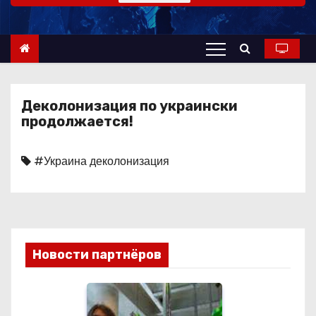
о
м
у
Деколонизация по украински
продолжается!
#Украина деколонизация
Новости партнёров