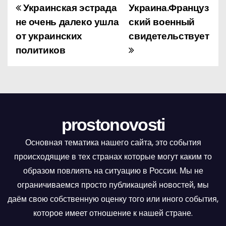
Украинская эстрада
Украина.Француз
Н
не очень далеко ушла
ский военный
а
от украинских
свидетельствует
политиков
в
и
г
а
prostonovosti
ц
Основная тематика нашего сайта, это события
и
происходящие в тех странах которые могут каким то
образом повлиять на ситуацию в России. Мы не
я
ограничиваемся просто публикацией новостей, мы
п
даём свою собственную оценку того или иного события,
которое имеет отношение к нашей стране.
о