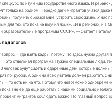
 спецкурс по изучению государственного языка. И ребенок
ят только на родном. Нередко дети мигрантов учатся даже 
ованы получить образование, устроить свою жизнь. У нас п
ым для тех, кто пока не выучил язык». «И в регионах, и в 
 и образовательные программы СССР», — считает Наталья
ь педагогов
 вопрос — где взять кадры, потому что здесь нужна другая п
, — это отдельная программа. Нужны специальные люди, те
30 человек будут сидеть и одаренные дети, которые должны 
рят по-русски. А один на всех учитель должен работать с ни
ь — то есть ни на что. Потому что невозможно одновремен
то пока вне ее, да еще работать с нашими социально небла
, процент мигрантов соблюдать важно. Но главный вопрос, к