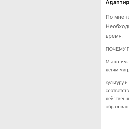
Адаптир
По мнени
Необходи
время.
ПОЧЕМУ 
Мы хотим,
детям мигр
культуру и
соответст
действенн
образовани