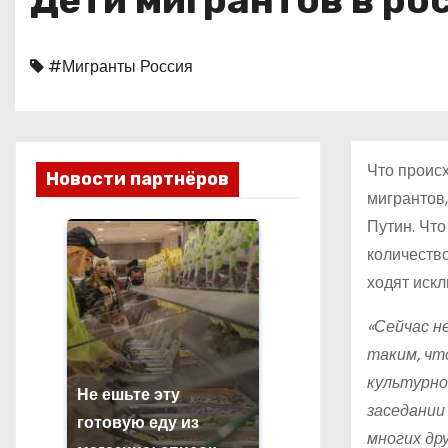
Дети мигрантов в ро
о
м
#Мигранты Россия
у
Что происх
Новости партнёров
мигрантов,
Путин. Чт
количество
ходят иск
«Сейчас н
таким, чт
культурно
Не ешьте эту
заседании
готовую еду из
многих др