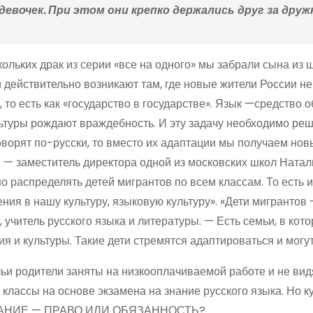
девочек. При этом они крепко держались друг за дружк
ольких драк из серии «все на одного» мы забрали сына из ш
 действительно возникают там, где новые жители России не
 то есть как «государство в государстве». Язык —средство
ьтуры рождают враждебность. И эту задачу необходимо реша
оворят по-русски, то вместо их адаптации мы получаем нов
 — заместитель директора одной из московских школ Натал
 распределять детей мигрантов по всем классам. То есть и
ния в нашу культуру, языковую культуру». «Дети мигрантов
 учитель русского языка и литературы. — Есть семьи, в ко
я и культуры. Такие дети стремятся адаптироваться и могу
 чьи родители заняты на низкооплачиваемой работе и не ви
классы на основе экзамена на знание русского языка. Но куд
АНИЕ — ПРАВО ИЛИ ОБЯЗАННОСТЬ?