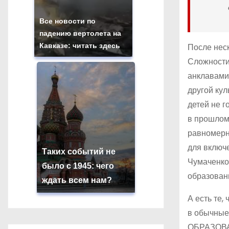
Все новости по
падению вертолета на
Кавказе: читать здесь
После неск
Сложности
анклавами,
другой кул
детей не г
в прошлом
равномерно
для включе
Таких событий не
Чумаченко,
было с 1945: чего
образовани
ждать всем нам?
А есть те,
в обычные 
ОБРАЗОВ