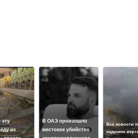
 эту
В ОАЭ произошло
Все новости п
еду из
жестокое убийство
падению верт