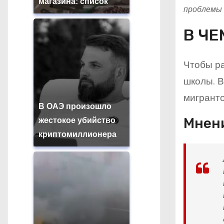
магазина: список
проблемы 
В ЧЕ
Чтобы ра
школы. В
мигранто
В ОАЭ произошло
Мнен
жестокое убийство
криптомиллионера