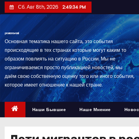
П
Сб. Авг 8th, 2026
2:49:35 PM
е
р
е
prostonovosti
й
Основная тематика нашего сайта, это события
т
происходящие в тех странах которые могут каким то
и
образом повлиять на ситуацию в России. Мы не
к
ограничиваемся просто публикацией новостей, мы
с
даём свою собственную оценку того или иного события,
о
которое имеет отношение к нашей стране.
д
е
р
Наши Бывшие
Наше Мнение
Новос
ж
и
м