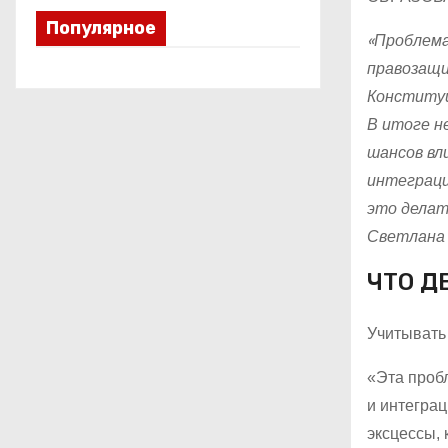
Популярное
«Проблема
правозащи
Конституц
В итоге н
шансов вл
интеграци
это делат
Светлана 
ЧТО Д
Учитывать
«Эта проб
и интеграц
эксцессы, 