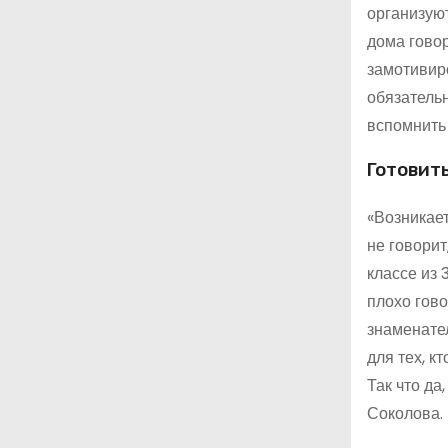
организуют
дома говор
замотивир
обязательн
вспомнить
Готовит
«Возникает
не говорит
классе из 
плохо гово
знаменател
для тех, к
Так что да
Соколова.