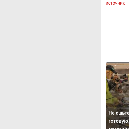
источник
Не ешьте
готовую 