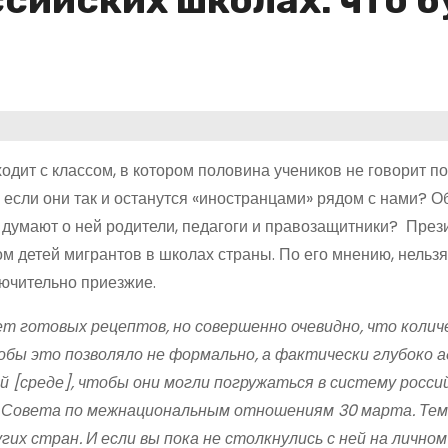
ссийских школах: что 
одит с классом, в котором половина учеников не говорит п
 если они так и останутся «иностранцами» рядом с нами? 
о думают о ней родители, педагоги и правозащитники? Пре
м детей мигрантов в школах страны. По его мнению, нельзя
лючительно приезжие.
ет готовых рецептов, но совершенно очевидно, что коли
обы это позволяло не формально, а фактически глубоко а
й [среде], чтобы они могли погружаться в систему росси
 Совета по межнациональным отношениям 30 марта. Тем
угих стран. И если вы пока не столкнулись с ней на лично