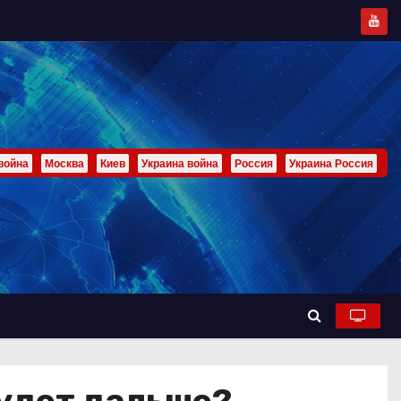
война
Москва
Киев
Украина война
Россия
Украина Россия