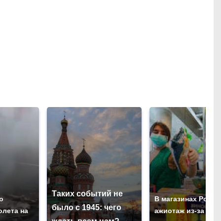
Таких событий не
о
В магазинах Росси
было с 1945: чего
олета на
ажиотаж из-за это