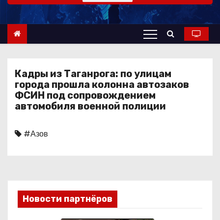
о
м
у
Кадры из Таганрога: по улицам
города прошла колонна автозаков
ФСИН под сопровождением
автомобиля военной полиции
#Азов
Новости партнёров