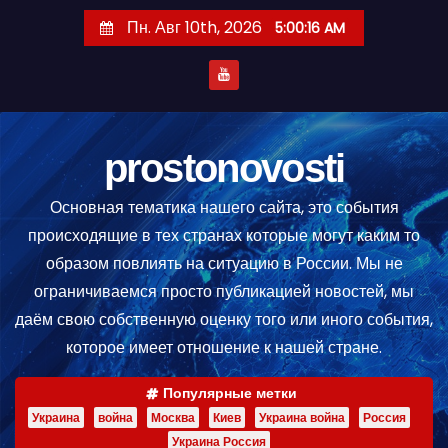
П
Пн. Авг 10th, 2026
5:00:16 AM
е
р
е
й
т
prostonovosti
и
Основная тематика нашего сайта, это события
к
происходящие в тех странах которые могут каким то
с
образом повлиять на ситуацию в России. Мы не
о
ограничиваемся просто публикацией новостей, мы
д
даём свою собственную оценку того или иного события,
е
которое имеет отношение к нашей стране.
р
ж
Популярные метки
и
Украина
война
Москва
Киев
Украина война
Россия
м
Украина Россия