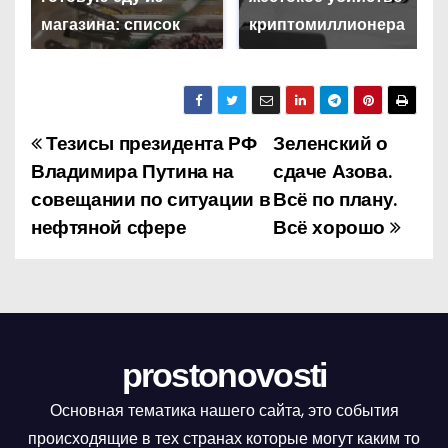
магазина: список
криптомиллионера
Тезисы президента РФ
Зеленский о
Н
Владимира Путина на
сдаче Азова.
а
совещании по ситуации в
Всё по плану.
нефтяной сфере
Всё хорошо
в
и
г
а
prostonovosti
ц
Основная тематика нашего сайта, это события
и
происходящие в тех странах которые могут каким то