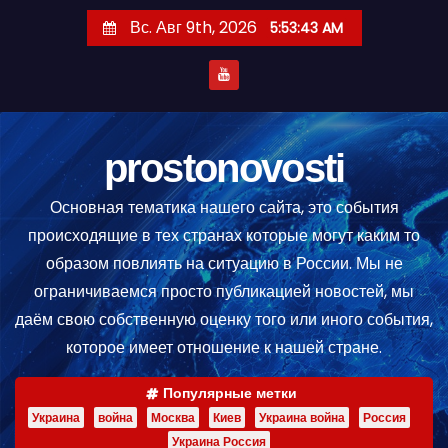
П
Вс. Авг 9th, 2026
5:53:45 AM
е
р
е
й
т
prostonovosti
и
Основная тематика нашего сайта, это события
к
происходящие в тех странах которые могут каким то
с
образом повлиять на ситуацию в России. Мы не
о
ограничиваемся просто публикацией новостей, мы
д
даём свою собственную оценку того или иного события,
е
которое имеет отношение к нашей стране.
р
ж
Популярные метки
и
Украина
война
Москва
Киев
Украина война
Россия
м
Украина Россия