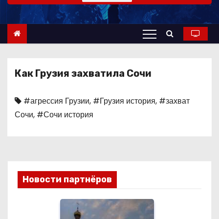
о
м
у
Как Грузия захватила Сочи
#агрессия Грузии
,
#Грузия история
,
#захват
Сочи
,
#Сочи история
Новости партнёров