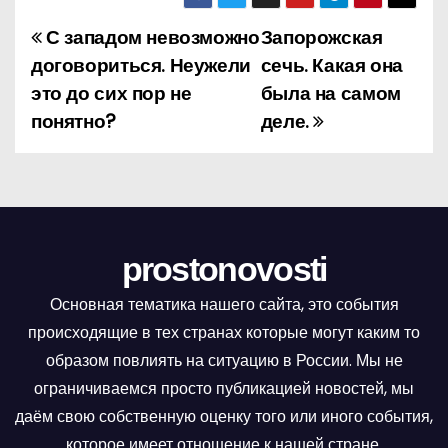
С западом невозможно
Запорожская
Н
договориться. Неужели
сечь. Какая она
а
это до сих пор не
была на самом
понятно?
деле.
в
и
г
а
prostonovosti
ц
Основная тематика нашего сайта, это события
и
происходящие в тех странах которые могут каким то
образом повлиять на ситуацию в России. Мы не
я
ограничиваемся просто публикацией новостей, мы
п
даём свою собственную оценку того или иного события,
которое имеет отношение к нашей стране.