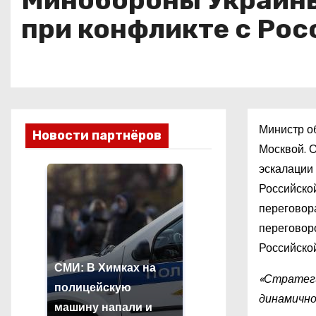
Минобороны Украины
о
при конфликте с Рос
м
у
Министр о
Новости партнёров
Москвой. 
эскалации
Российско
переговор
переговор
Российско
СМИ: В Химках на
«Стратеги
полицейскую
динамично
машину напали и