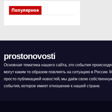
я
п
Популярное
о
з
а
п
prostonovosti
и
Основная тематика нашего сайта, это события происходя
могут каким то образом повлиять на ситуацию в России.
с
просто публикацией новостей, мы даём свою собственную
я
события, которое имеет отношение к нашей стране.
м