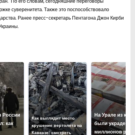
аран. По его словам, сегодняшние переговоры
жке суверенитета. Также это поспособствовало
арства. Ранее пресс-секретарь Пентагона Джон Кирби
Украины.
в России
На Урале из каз
Как выглядит место
л: как
были украдены 
крушение вертолета на
миллионов рубл
Кавказе: смотреть