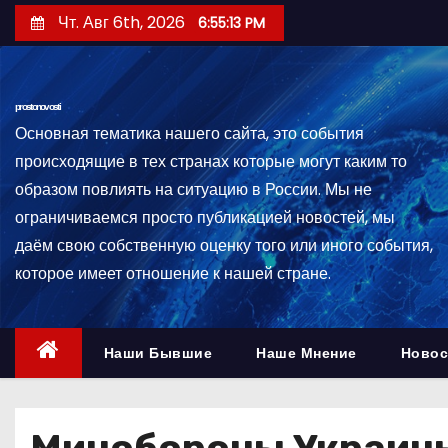
П
Чт. Авг 6th, 2026
6:55:14 PM
е
р
е
prostonovosti
й
Основная тематика нашего сайта, это события
т
происходящие в тех странах которые могут каким то
и
образом повлиять на ситуацию в России. Мы не
к
ограничиваемся просто публикацией новостей, мы
с
даём свою собственную оценку того или иного события,
о
которое имеет отношение к нашей стране.
д
е
р
Наши Бывшие
Наше Мнение
Новос
ж
и
м