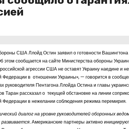
 сообщило о гаранти
сией
бороны США Ллойд Остин заявил о готовности Вашингтона 
Об этом сообщается на сайте Министерства обороны Украин
 российской агрессии США не оставят Украину наедине и н
й Федерации в отношении Украины», — говорится в сообще
ах руководителя Пентагона Ллойда Остина и главы украинс
ов Таран рассказал о текущей обстановке на линии соприко
й Федерации в нежелании соблюдения режима перемирия
ческий диалог на уровне руководителей оборонных ведо
 развивается.
Американские партнеры активно инициируют