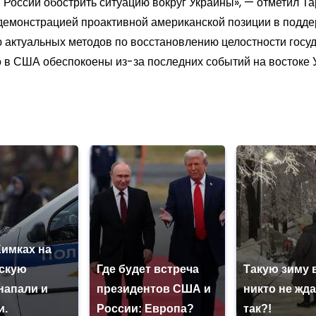
 России обострить ситуацию вокруг Украины», — отметил Т
демонстрацией проактивной американской позиции в поддер
 актуальных методов по восстановлению целостности госуд
о в США обеспокоены из-за последних событий на востоке 
Химках на
скую
Где будет встреча
Такую зиму 
напали и
президентов США и
никто не жда
и.
России: Европа?
так?!