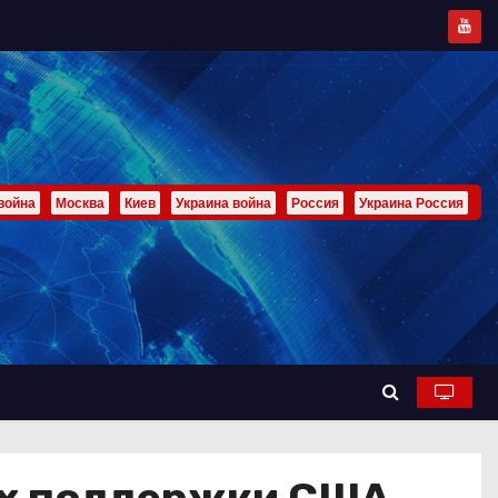
война
Москва
Киев
Украина война
Россия
Украина Россия