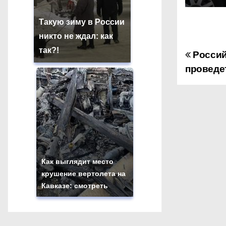
Такую зиму в России
никто не ждал: как
так?!
Россий
Н
проведе
а
в
и
г
а
Как выглядит место
крушение вертолета на
ц
Кавказе: смотреть
и