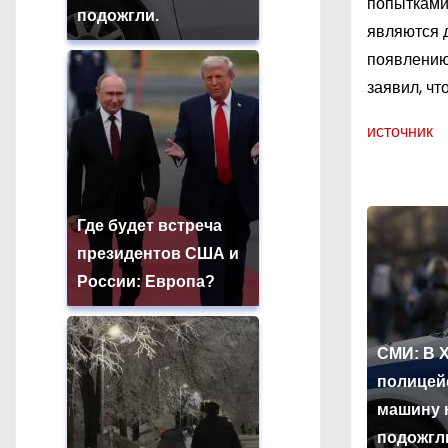
попытками
подожгли.
являются 
появлению
заявил, чт
источник
Где будет встреча
президентов США и
России: Европа?
СМИ: В 
полицей
машину 
подожгл