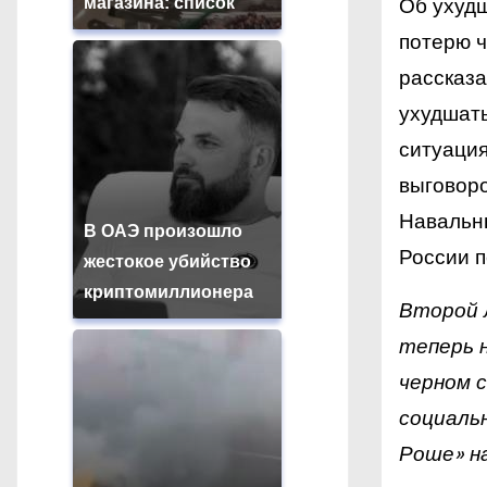
магазина: список
Об ухудш
потерю ч
рассказа
ухудшать
ситуация
выговоро
Навальны
В ОАЭ произошло
России п
жестокое убийство
криптомиллионера
Второй 
теперь 
черном 
социальн
Роше» н