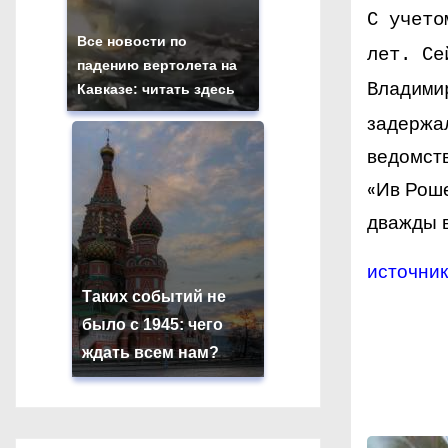
С учет
Все новости по
лет. Се
падению вертолета на
Владими
Кавказе: читать здесь
задержа
ведомств
«Ив Роше
дважды 
источник
Таких событий не
было с 1945: чего
ждать всем нам?