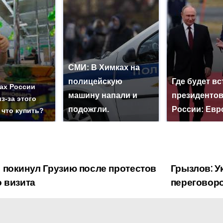
СМИ: В Химках на
полицейскую
Где будет вс
ах России
машину напали и
президенто
з-за этого
подожгли.
России: Евр
 что купить?
 покинул Грузию после протестов
Грызлов: У
о визита
переговор