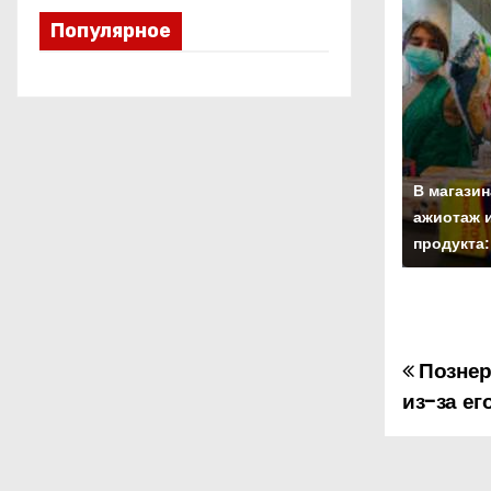
Популярное
В магазин
ажиотаж и
продукта:
Познер
Н
из-за ег
а
в