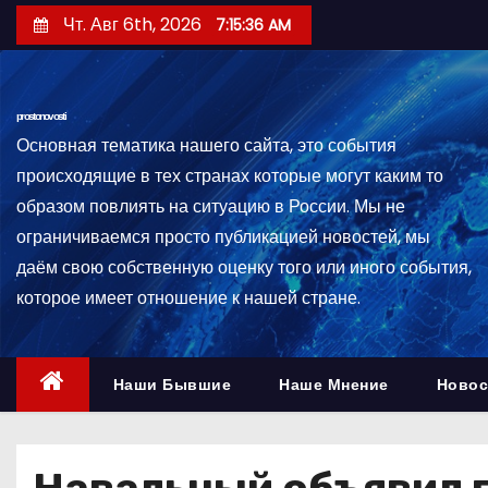
П
Чт. Авг 6th, 2026
7:15:37 AM
е
р
е
prostonovosti
й
Основная тематика нашего сайта, это события
т
происходящие в тех странах которые могут каким то
и
образом повлиять на ситуацию в России. Мы не
к
ограничиваемся просто публикацией новостей, мы
с
даём свою собственную оценку того или иного события,
о
которое имеет отношение к нашей стране.
д
е
р
Наши Бывшие
Наше Мнение
Новос
ж
и
м