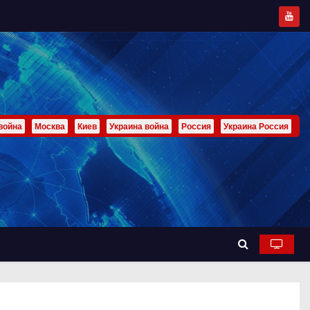
война
Москва
Киев
Украина война
Россия
Украина Россия