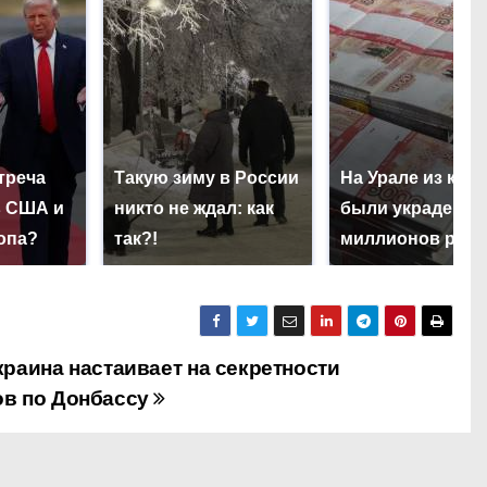
треча
Такую зиму в России
На Урале из каз
в США и
никто не ждал: как
были украдены 
опа?
так?!
миллионов рубл
краина настаивает на секретности
ов по Донбассу