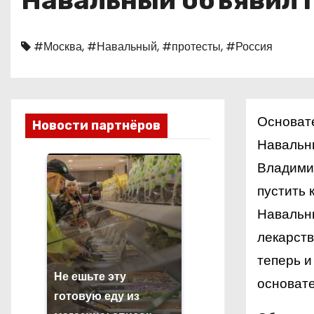
Навальный объявил г
о
м
#Москва
,
#Навальный
,
#протесты
,
#Россия
у
Основат
Новости партнёров
Навальны
Владимир
пустить 
Навальн
лекарств
теперь 
Не ешьте эту
основате
готовую еду из