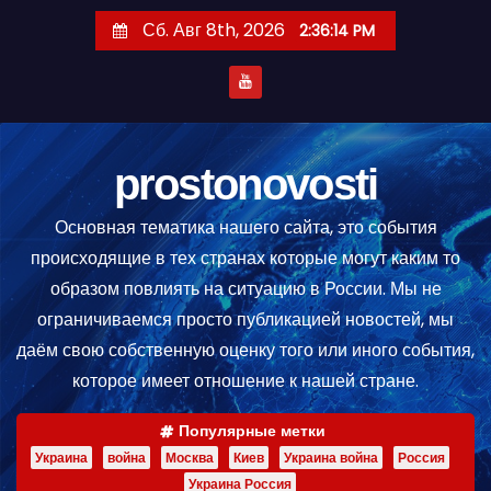
П
Сб. Авг 8th, 2026
2:36:15 PM
е
р
е
й
т
prostonovosti
и
Основная тематика нашего сайта, это события
к
происходящие в тех странах которые могут каким то
с
образом повлиять на ситуацию в России. Мы не
о
ограничиваемся просто публикацией новостей, мы
д
даём свою собственную оценку того или иного события,
е
которое имеет отношение к нашей стране.
р
ж
Популярные метки
и
Украина
война
Москва
Киев
Украина война
Россия
м
Украина Россия