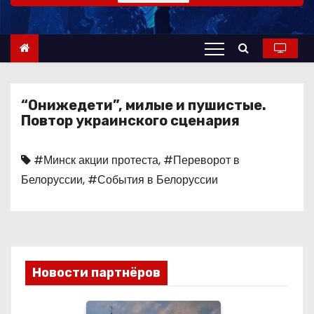
о
м
у
“Онижедети”, милые и пушистые.
Повтор украинского сценария
#Минск акции протеста
,
#Переворот в
Белоруссии
,
#События в Белоруссии
Новости партнёров