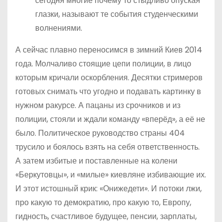
сегодня многие почему то стыдливо опуская
глазки, называют те события студенческими
волнениями.
А сейчас плавно переносимся в зимний Киев 2014
года. Молчаливо стоящие цепи полиции, в лицо
которым кричали оскорбления. Десятки стримеров
готовых снимать что угодно и подавать картинку в
нужном ракурсе. А пацаны из срочников и из
полиции, стояли и ждали команду «вперёд», а её не
было. Политическое руководство страны 404
трусило и боялось взять на себя ответственность.
А затем избитые и поставленные на колени
«Беркутовцы», и «милые» киевляне избивающие их.
И этот истошный крик: «Онижедети». И потоки лжи,
про какую то демократию, про какую то, Европу,
гидность, счастливое будущее, пенсии, зарплаты,