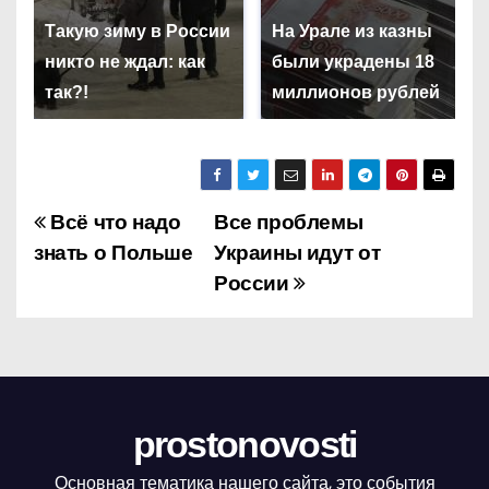
Такую зиму в России
На Урале из казны
никто не ждал: как
были украдены 18
так?!
миллионов рублей
Всё что надо
Все проблемы
Н
знать о Польше
Украины идут от
а
России
в
и
г
prostonovosti
а
Основная тематика нашего сайта, это события