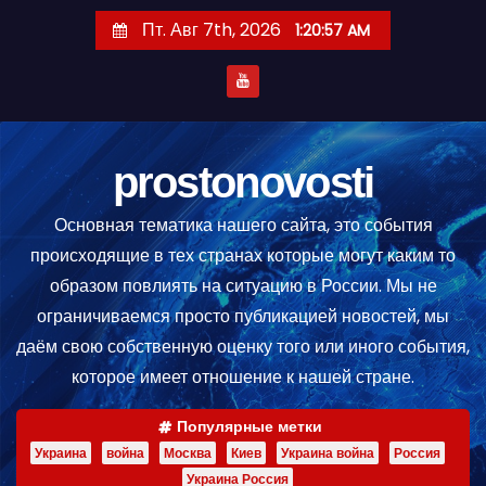
П
Пт. Авг 7th, 2026
1:20:58 AM
е
р
е
й
т
prostonovosti
и
Основная тематика нашего сайта, это события
к
происходящие в тех странах которые могут каким то
с
образом повлиять на ситуацию в России. Мы не
о
ограничиваемся просто публикацией новостей, мы
д
даём свою собственную оценку того или иного события,
е
которое имеет отношение к нашей стране.
р
ж
Популярные метки
и
Украина
война
Москва
Киев
Украина война
Россия
м
Украина Россия