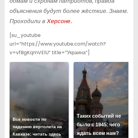
домам и схронам патриотов, правда
объяснения будут более жёсткие. Знаем.
Проходили в
Херсоне.
[su_youtube
url=”https://www.youtube.com/watch?
v=vfBgKqmVElU” title=”Украина”]
Таких событий не
Все новости по
было с 1945: чего
падению вертолета на
ждать всем нам?
Кавказе: читать здесь