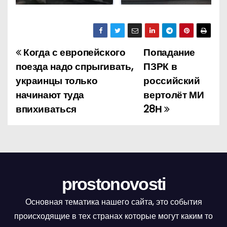
Когда с европейского
Попадание
Н
поезда надо спрыгивать,
ПЗРК в
а
украинцы только
российский
начинают туда
вертолёт МИ
в
впихиваться
28Н
и
г
а
ц
prostonovosti
и
Основная тематика нашего сайта, это события
происходящие в тех странах которые могут каким то
я