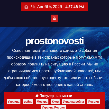
П
Чт. Авг 6th, 2026
4:37:47 PM
е
р
е
й
т
prostonovosti
и
Основная тематика нашего сайта, это события
к
происходящие в тех странах которые могут каким то
с
образом повлиять на ситуацию в России. Мы не
о
ограничиваемся просто публикацией новостей, мы
д
даём свою собственную оценку того или иного события,
е
которое имеет отношение к нашей стране.
р
ж
Популярные метки
и
Украина
война
Москва
Киев
Украина война
Россия
м
Украина Россия