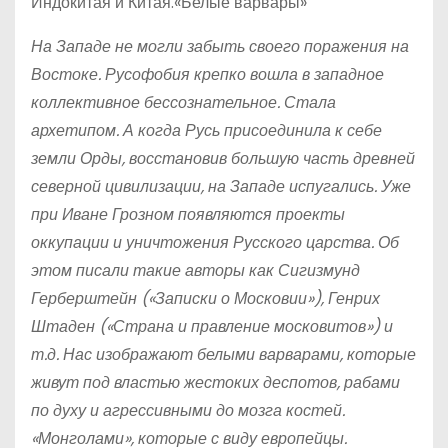
Индокитая и Китая.«Белые варвары»
На Западе не могли забыть своего поражения на
Востоке. Русофобия крепко вошла в западное
коллективное бессознательное. Стала
архетипом. А когда Русь присоединила к себе
земли Орды, восстановив большую часть древней
северной цивилизации, на Западе испугались. Уже
при Иване Грозном появляются проекты
оккупации и уничтожения Русского царства. Об
этом писали такие авторы как Сигизмунд
Герберштейн («Записки о Московии»), Генрих
Штаден («Страна и правление московитов») и
т.д. Нас изображают белыми варварами, которые
живут под властью жестоких деспотов, рабами
по духу и агрессивными до мозга костей.
«Монголами», которые с виду европейцы.