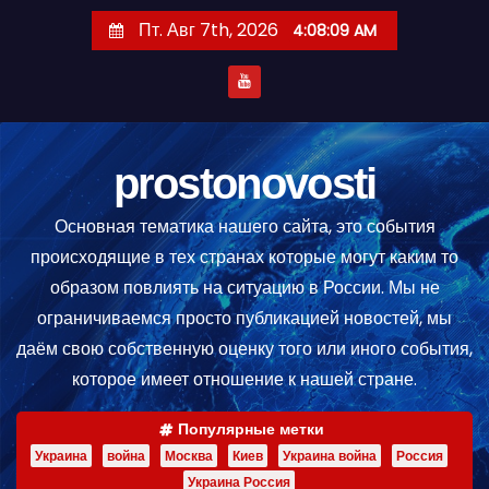
П
Пт. Авг 7th, 2026
4:08:10 AM
е
р
е
й
т
prostonovosti
и
Основная тематика нашего сайта, это события
к
происходящие в тех странах которые могут каким то
с
образом повлиять на ситуацию в России. Мы не
о
ограничиваемся просто публикацией новостей, мы
д
даём свою собственную оценку того или иного события,
е
которое имеет отношение к нашей стране.
р
ж
Популярные метки
и
Украина
война
Москва
Киев
Украина война
Россия
м
Украина Россия