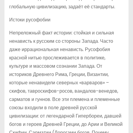
глобальную цивилизацию, задаёт её стандарты.
Истоки русофобии
Непреложный факт истории: стойкая и сильная
ненависть к русским со стороны Запада. Часто
даже иррациональная ненависть. Русофобия
красной нитью прослеживается в политике,
культуре и массовом сознании Запада. От
историков Древнего Рима, Греции, Византии,
которые ненавидели северных «варваров» –
скифов, тавроскифов-росов, вандалов-венедов,
сарматов и гуннов. Все эти племена и племенные
союзы входили в поле древней русской
цивилизации: от легендарной Гипербореи, давшей
богов и героев Древней Греции, до Арии и Великой
Скифии, Сарматии (Дорогами богов. Почему