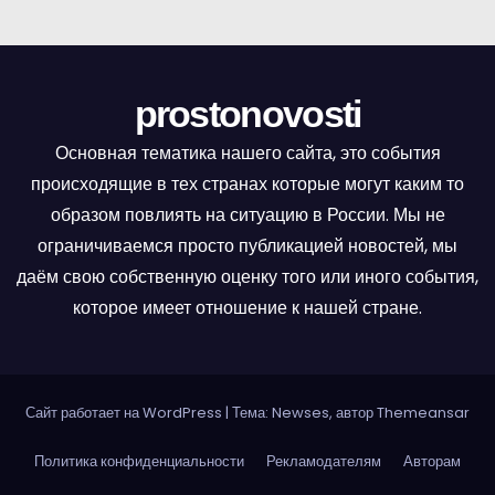
г
а
ц
prostonovosti
и
Основная тематика нашего сайта, это события
происходящие в тех странах которые могут каким то
я
образом повлиять на ситуацию в России. Мы не
п
ограничиваемся просто публикацией новостей, мы
даём свою собственную оценку того или иного события,
о
которое имеет отношение к нашей стране.
з
а
Сайт работает на WordPress
|
Тема: Newses, автор
Themeansar
п
Политика конфиденциальности
Рекламодателям
Авторам
и