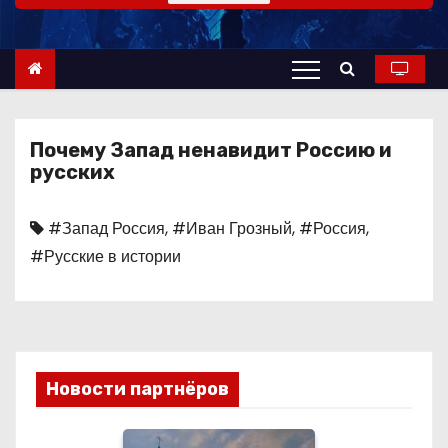
о
м
у
Почему Запад ненавидит Россию и
русских
#Запад Россия
,
#Иван Грозный
,
#Россия
,
#Русские в истории
Новости партнёров