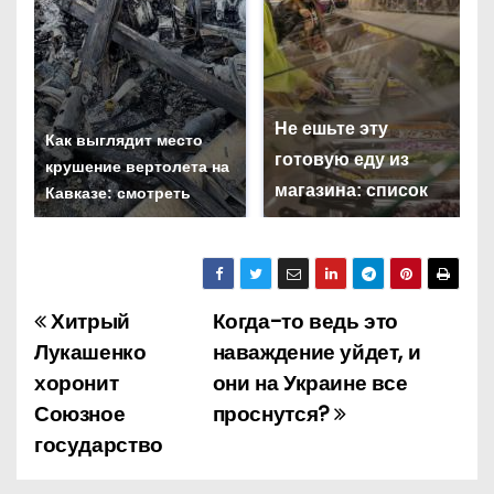
Не ешьте эту
Как выглядит место
готовую еду из
крушение вертолета на
магазина: список
Кавказе: смотреть
Хитрый
Когда-то ведь это
Н
Лукашенко
наваждение уйдет, и
а
хоронит
они на Украине все
Союзное
проснутся?
в
государство
и