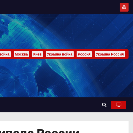
война
Москва
Киев
Украина война
Россия
Украина Россия