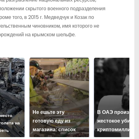
положении скрытого военного подразделения
ме того, в 2015 г. Медведчук и Козак по
ельственным чиновником, имя которого не
торождений на крымском шельфе.
Не ешьте эту
В ОАЭ произош
 место
готовую еду из
жестокое убийс
толета на
магазина: список
криптомиллион
реть