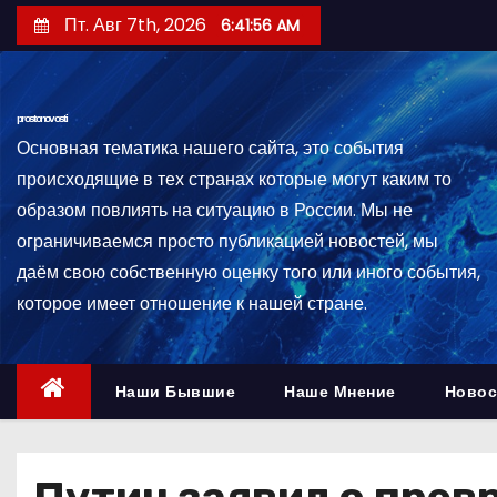
П
Пт. Авг 7th, 2026
6:41:57 AM
е
р
е
prostonovosti
й
Основная тематика нашего сайта, это события
т
происходящие в тех странах которые могут каким то
и
образом повлиять на ситуацию в России. Мы не
к
ограничиваемся просто публикацией новостей, мы
с
даём свою собственную оценку того или иного события,
о
которое имеет отношение к нашей стране.
д
е
р
Наши Бывшие
Наше Мнение
Новос
ж
и
м