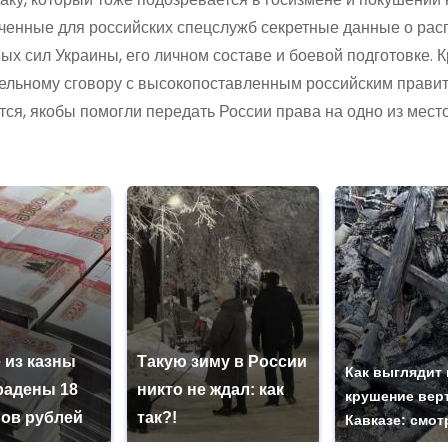
ченные для российских спецслужб секретные данные о рас
х сил Украины, его личном составе и боевой подготовке. Кро
ельному сговору с высокопоставленным российским правит
тся, якобы помогли передать России права на одно из мес
 из казны
Такую зиму в России
Как выглядит
радены 18
никто не ждал: как
крушение вер
ов рублей
так?!
Кавказе: смот