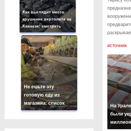
предназна
Как выглядит место
вооруженны
крушение вертолета на
предварит
Кавказе: смотреть
раскрывае
источник
Не ешьте эту
готовую еду из
магазина: список
На Урале
были ук
миллион