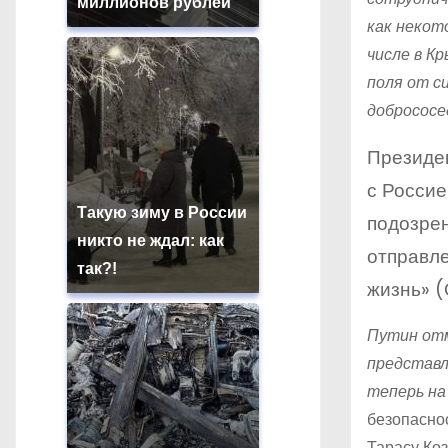
миллионов рублей
как некот
числе в К
поля от с
добрососе
Президен
с Россие
Такую зиму в России
подозрен
никто не ждал: как
отправле
так?!
жизнь» 
Путин отм
представл
теперь на
безопасно
Тарасу Коз