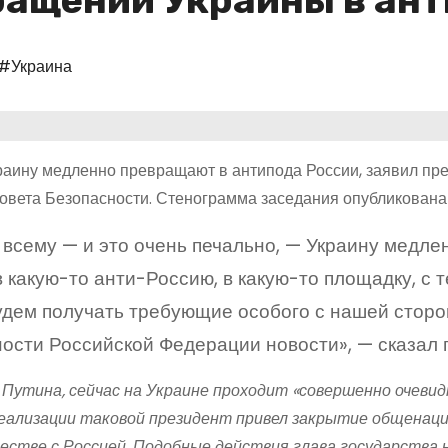
ращении Украины в ан
#Украина
раину медленно превращают в антипода России, заявил пр
овета Безопасности. Стенограмма заседания опубликована 
 всему — и это очень печально, — Украину медле
в какую-то анти-Россию, в какую-то площадку, с 
удем получать требующие особого с нашей сторо
ости Российской Федерации новости», — сказал г
 Путина, сейчас на Украине проходит «совершенно очевид
еализации таковой президент привел закрытие общенаци
естве с Россией. Подобные действия глава государства 