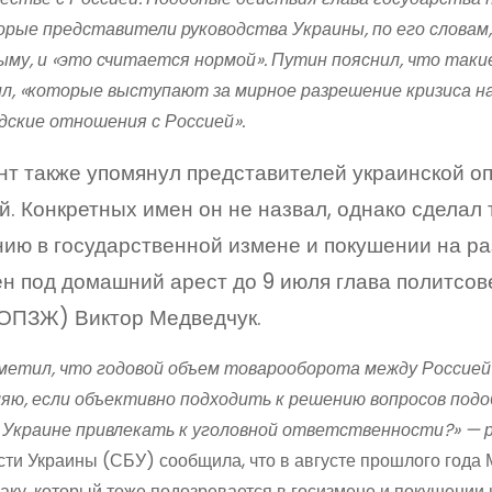
орые представители руководства Украины, по его словам,
рыму, и «это считается нормой». Путин пояснил, что так
ил, «которые выступают за мирное разрешение кризиса на
дские отношения с Россией».
т также упомянул представителей украинской оп
й. Конкретных имен он не назвал, однако сделал т
ию в государственной измене и покушении на р
н под домашний арест до 9 июля глава политсо
(ОПЗЖ) Виктор Медведчук.
етил, что годовой объем товарооборота между Россией и
яю, если объективно подходить к решению вопросов подобн
 Украине привлекать к уголовной ответственности?» — 
сти Украины (СБУ) сообщила, что в августе прошлого года
аку, который тоже подозревается в госизмене и покушении