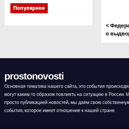
Популярное
Федера
Н
о выдво
а
в
и
prostonovosti
г
а
Основная тематика нашего сайта, это события происходя
могут каким то образом повлиять на ситуацию в России.
ц
просто публикацией новостей, мы даём свою собственную
и
события, которое имеет отношение к нашей стране.
я