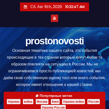
П
Сб. Авг 8th, 2026
10:32:47 AM
е
р
е
й
т
prostonovosti
и
Основная тематика нашего сайта, это события
к
происходящие в тех странах которые могут каким то
с
образом повлиять на ситуацию в России. Мы не
о
ограничиваемся просто публикацией новостей, мы
д
даём свою собственную оценку того или иного события,
е
которое имеет отношение к нашей стране.
р
ж
Популярные метки
и
Украина
война
Москва
Киев
Украина война
Россия
м
Украина Россия