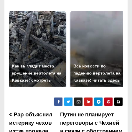
Как выглядит место
Все новости по
крушение вертолета на
падению вертолета на
Кавказе: смотреть
Кавказе: читать здесь
Рар объяснил
Путин не планирует
Н
истерику чехов
переговоры с Чехией
а
из-за провала
в связи с обострением