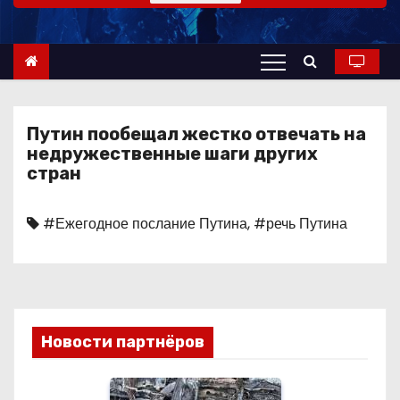
о
м
у
Путин пообещал жестко отвечать на
недружественные шаги других
стран
#Ежегодное послание Путина
,
#речь Путина
Новости партнёров