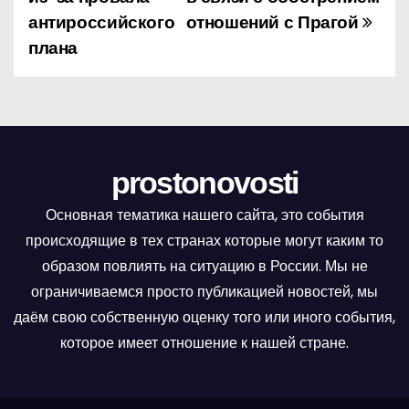
антироссийского
отношений с Прагой
в
плана
и
г
а
ц
prostonovosti
и
Основная тематика нашего сайта, это события
происходящие в тех странах которые могут каким то
я
образом повлиять на ситуацию в России. Мы не
п
ограничиваемся просто публикацией новостей, мы
даём свою собственную оценку того или иного события,
о
которое имеет отношение к нашей стране.
з