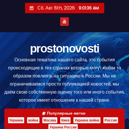
П
Сб. Авг 8th, 2026
9:01:37 AM
е
р
е
й
т
prostonovosti
и
Основная тематика нашего сайта, это события
к
происходящие в тех странах которые могут каким то
с
образом повлиять на ситуацию в России. Мы не
о
ограничиваемся просто публикацией новостей, мы
д
даём свою собственную оценку того или иного события,
е
которое имеет отношение к нашей стране.
р
ж
Популярные метки
и
Украина
война
Москва
Киев
Украина война
Россия
м
Украина Россия