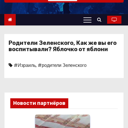
о
м
у
Родители Зеленского, Как же вы его
воспитывали? Яблочко от яблони
#Израиль
,
#родители Зеленского
Новости партнёров