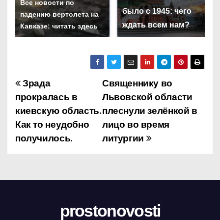
Все новости по
было с 1945: чего
падению вертолета на
ждать всем нам?
Кавказе: читать здесь
Зрада
Священнику во
Н
прокралась в
Львовской области
а
киевскую область.
плеснули зелёнкой в
Как то неудобно
лицо во время
в
получилось.
литургии
и
г
а
ц
prostonovosti