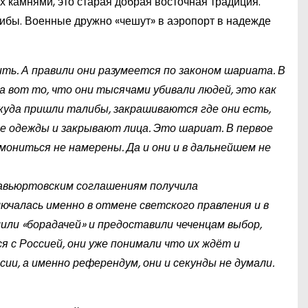
х камнями, это старая добрая восточная традиция.
алибы. Военные дружно «чешут» в аэропорт в надежде
ть. А правили они разумеется по законом шариата. В
а вот то, что они тысячами убивали людей, это как
куда пришли талибы, закрашиваются где они есть,
 одежды и закрывают лица. Это шариат. В первое
ониться не намерены. Да и они и в дальнейшем не
савьюртовским соглашениям получила
ключалась именно в отмене светского правления и в
мили «борадачей» и предоставили чеченцам выбор,
 с Россией, они уже понимали что их ждёт и
ии, а именно референдум, они и секунды не думали.