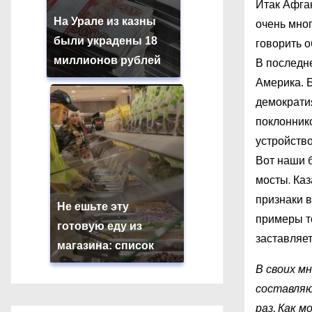
Итак Афган
На Урале из казны
очень мно
были украдены 18
говорить о
миллионов рублей
В последне
Америка. Б
демократия
поклоннико
устройство
Вот наши б
мосты. Ка
признаки в
Не ешьте эту
примеры то
готовую еду из
заставляет
магазина: список
В своих м
составляю
раз. Как 