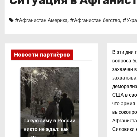
Ситуация в Афганист
о
м
#Афганистан Америка
,
#Афганистан бегство
,
#Укра
у
В эти дни 
Новости партнёров
вопроса бы
захвачен в
захватыва
деморализо
США в свое
что армия 
высокопро
Афганистан
Такую зиму в России
Силовики н
никто не ждал: как