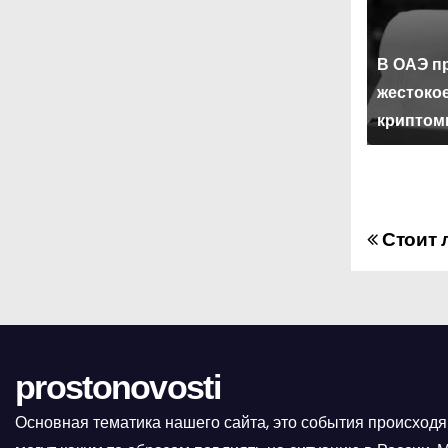
В ОАЭ п
жестоко
криптом
Стоит 
Н
а
в
и
prostonovosti
г
Основная тематика нашего сайта, это события происходя