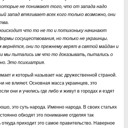
которые не понимают того, что от запада надо
й запад втягивает всех кого только возможно, они
тва.
роисходит что то не то и потихоньку начинают
формы сосуществования, но только не украинцы.
 вернётся, они по прежнему верят в святой майдан и
ени мы пытались им что то доказывать, пытались о
но. Это психиатрия.
имает и который называет нас дружественной страной.
ни не влияют. Основная масса украинцев, это
ли они и учились где либо и живут в городах и ездят
орошо, это суть народа. Именно народа. В своих статьях
стоянно обходят это понимание отделяя так
 откуда приходит это самое правительство. Наверное