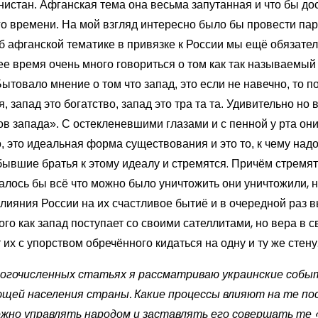
истан. Афганская тема она весьма запутанная и что бы дос
го времени. На мой взгляд интересно было бы провести па
б афганской тематике в привязке к России мы ещё обязател
е время очень много говориться о том как так называемый 
ытовало мнение о том что запад, это если не навечно, то п
, запад это богатство, запад это тра та та. Удивительно но
в запада». С остекленевшими глазами и с пенной у рта они
, это идеальная форма существования и это то, к чему надо
ывшие братья к этому идеалу и стремятся. Причём стремят
залось бы всё что можно было уничтожить они уничтожили,
лияния России на их счастливое бытиё и в очередной раз 
го как запад поступает со своими сателлитами, но вера в с
 их с упорством обречённого кидаться на одну и ту же стену
ногочисленных статьях я рассматриваю украинские событ
щей населения страны. Какие процессы влияют на те п
можно управлять народом и заставлять его совершать те