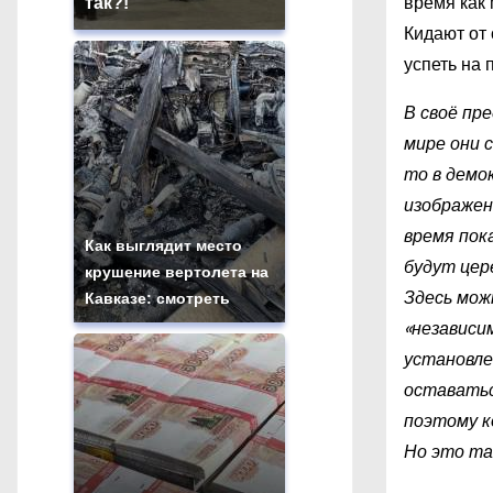
время как 
так?!
Кидают от 
успеть на 
В своё пр
мире они 
то в демо
изображен
время пок
Как выглядит место
будут цер
крушение вертолета на
Здесь мож
Кавказе: смотреть
«независи
установле
оставатьс
поэтому к
Но это та