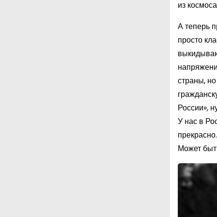
из космоса
А теперь 
просто кла
выкидывают
напряжение
страны, но
гражданску
России», н
У нас в Ро
прекрасно.
Может быть