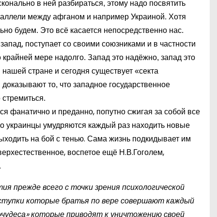
конально в ней разбираться, этому надо посвятить
раллели между афганом и например Украиной. Хотя
ьно будем. Это всё касается
непосредственно нас
.
запад, поступает со своими союзниками и в частности
о крайней мере надолго. Запад это надёжно, запад это
 в нашей стране и сегодня существует «секта
 доказывают то, что западное государственное
 стремиться.
ся фанатично и преданно, попутно сжигая за собой все
 но украинцы умудряются каждый раз находить новые
выходить на бой с тенью. Сама жизнь подкидывает им
верхестественное, воспетое ещё Н.В.Гоголем,
.
ия прежде всего с точки зрения психологической
оступки которые братья по вере совершают каждый
 «чудеса» которые приводят к уничтожению своей