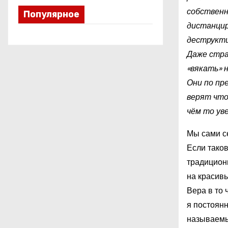
собственн
Популярное
дистанцир
деструкти
Даже стра
«вякать» 
Они по пр
верят что
чём то ув
Мы сами се
Если таков
традиционн
на красивы
Вера в то 
я постоянн
называемых