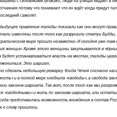
машины с силовиками уезжают, люди на улицах кидают в ни
отчаяния потому что понимают что их ждёт когда придут т
последний самолёт.
едыдущее правление талибы показали как они могут прави
стали известны после того как разрушили статуи Будды, 
кратическом мире прошло незаметно. И сегодня уже там 
ия женщин. Кроме этого женщины закутываются в чёрные
а будет устанавливаться власть на местах, талибы церем
емониться. Это шариат.
но сделать небольшую ремарку. Когда Чечня согласно ха
мость» и в полной мере хлебнула «свободы», а свобода за
нии законов шариата. Так вот, после того как мы разгро
я «свободными» и жить по законам шариата, или остаться
огда представилась возможность вхождения в состав Росс
к к слову пришлось.