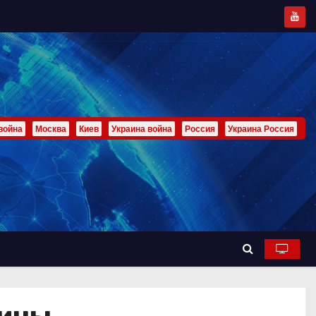
война
Москва
Киев
Украина война
Россия
Украина Россия