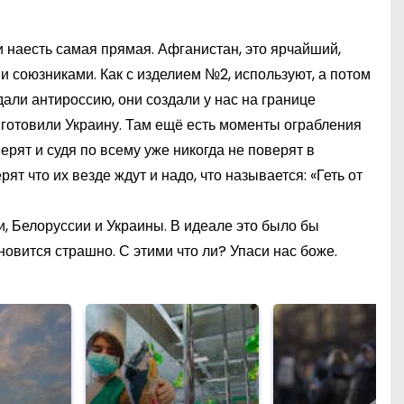
ни наесть самая прямая. Афганистан, это ярчайший,
и союзниками. Как с изделием №2, используют, а потом
дали антироссию, они создали у нас на границе
о готовили Украину. Там ещё есть моменты ограбления
ерят и судя по всему уже никогда не поверят в
ят что их везде ждут и надо, что называется: «Геть от
и, Белоруссии и Украины. В идеале это было бы
ановится страшно. С этими что ли? Упаси нас боже.