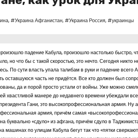
ане, как урок для Укр
ина
,
#Украина Афганистан
,
#Украина Россия
,
#украинцы
произошло падение Кабула, произошло настолько быстро, ч
ло, но что бы с такой скоростью, это нечто. Сегодня никто
есь. По сути власть упала талибам в руки и падение всего
ть оставшуюся часть не придётся. Все кто должен был сопр
ваны, да и порой просто устали от войны. Уже можно смело
й хвастливой манере до недавнего времени убеждали всех 
президента Гани, это высокопрофессиональная армия. Ну а 
фессиональная армия, причём самая «высокопрофессиональ
а буквально «сдуло» из афгана, причём сдуло в Таджикиста
а машинах по улицам Кабула бегут так что «пятки сверкают