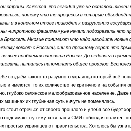
ой страны. Кажется что сегодня уже не осталось людей 
оваться, потому что те процессы в которые объединённы
вны и в конечном итоге приводят к разрушению государс
ны «шпротного фашизма» уже начали подозревать что п
на Брюссель. Многие понимают что надо находить новые 
ежнему воюют с Россией, они по прежнему верят что Крым
 во всех проблемах виновата Россия. До недавнего врем
ещевать, пытались напоминать общее прошлое. Бесполез
бе создаём какого то разумного украинца который всё пон
ые и имеются, то их количество не критично и на события о
о, глубоко селянское малообразованное население. Даже ес
х машинах их глубинная суть ничуть не поменялась.
что стоит отречься от своего прошлого и у тебя всё будет х
о поднимаю эту тему, хотя наши СМИ соблюдая политес, по
 простых украинцев от правительства. Хотелось бы узнать