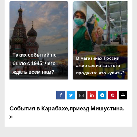
Таких событий не
В магазинах России
было с 1945: чего
ажиотаж из-за этого
ждать всем нам?
продукта: что купить?
События в Карабахе,приезд Мишустина.
Н
а
в