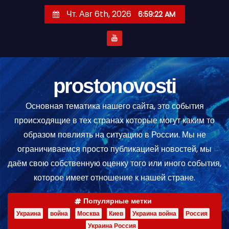
П
Чт. Авг 6th, 2026
6:59:23 AM
е
р
е
й
т
prostonovosti
и
Основная тематика нашего сайта, это события
к
происходящие в тех странах которые могут каким то
с
образом повлиять на ситуацию в России. Мы не
о
ограничиваемся просто публикацией новостей, мы
д
даём свою собственную оценку того или иного события,
е
которое имеет отношение к нашей стране.
р
ж
Популярные метки
и
Украина
война
Москва
Киев
Украина война
Россия
м
Украина Россия