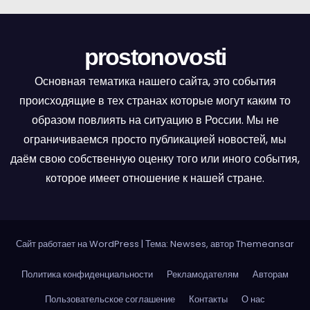
и
г
prostonovosti
а
Основная тематика нашего сайта, это события
происходящие в тех странах которые могут каким то
ц
образом повлиять на ситуацию в России. Мы не
и
ограничиваемся просто публикацией новостей, мы
даём свою собственную оценку того или иного события,
я
которое имеет отношение к нашей стране.
п
о
Сайт работает на WordPress
|
Тема: Newses, автор
Themeansar
з
Политика конфиденциальности
Рекламодателям
Авторам
а
Пользовательское соглашение
Контакты
О нас