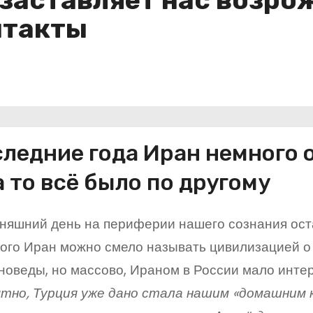
 заставляет нас возро
нтакты
следние года Иран немного о
а то всё было по другому
няшний день на периферии нашего сознания ост
ого Иран можно смело называть цивилизацией о 
новеды, но массово, Ираном в России мало интер
ятно, Турция уже дано стала нашим «домашним 