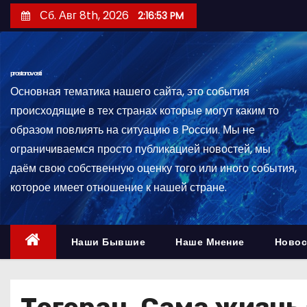
П
Сб. Авг 8th, 2026
2:16:55 PM
е
р
е
prostonovosti
й
Основная тематика нашего сайта, это события
т
происходящие в тех странах которые могут каким то
и
образом повлиять на ситуацию в России. Мы не
к
ограничиваемся просто публикацией новостей, мы
с
даём свою собственную оценку того или иного события,
о
которое имеет отношение к нашей стране.
д
е
р
Наши Бывшие
Наше Мнение
Новос
ж
и
м