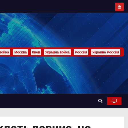
война
Москва
Киев
Украина война
Россия
Украина Россия