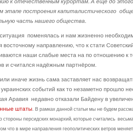
ию к отечественным курортам. А ещё до этого
ом этапе построения капиталистического обще
льную часть нашего общества.
ситуация поменялась и нам жизненно необходим
 восточному направлению, что к стати Советский
ваются наши слабые места на по отношению к те
ов и считался надёжным партнёром.
 или иначе жизнь сама заставляет нас возвращат
украинских событий как то незаметно прошло нес
кая Аравия недавно отказали Байдену в увелич
нные штаты
.
В рамках данной статьи мы не будем рассма
о стороны персидских монархий, которые считались весь
том что в мире направления геополитических ветров меняет