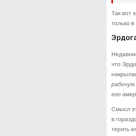
Так вот 
только 
Эрдога
Недавние
что Эрдо
накрыла
рабочую
его амер
Смысл эт
в горазд
терять е