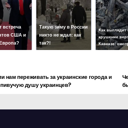
т встреча
Такую зиму в России
Как выглядит
нтов США и
никто не ждал: как
крушение вер
 Европа?
так?!
Кавказе: смот
и нам переживать за украинские города и
Че
спивучую душу украинцев?
б