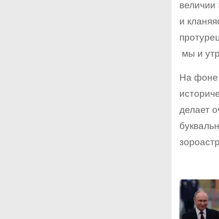
величии
и кланяя
протурец
мы и утр
На фоне 
историче
делает о
буквальн
зороастр