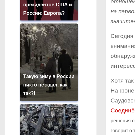
отношен
президентов США и
на перв
России: Европа?
значите
Сегодня 
внимания
обнаружи
интерес
Такую зиму в России
Хотя так
никто не ждал: как
На фоне 
так?!
Саудовс
Соединё
решения с
говорит о 