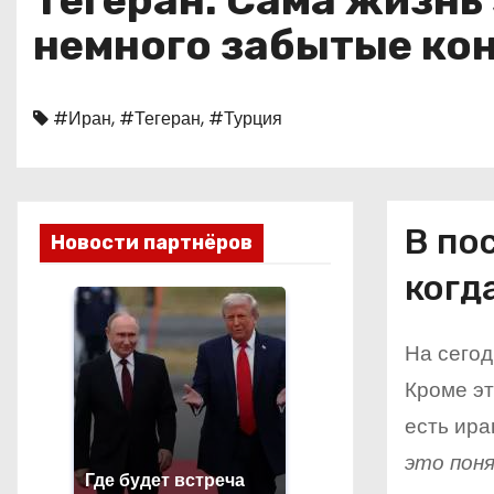
Тегеран. Сама жизнь
о
немного забытые ко
м
у
#Иран
,
#Тегеран
,
#Турция
В по
Новости партнёров
когд
На сегод
Кроме эт
есть ира
это пон
Где будет встреча