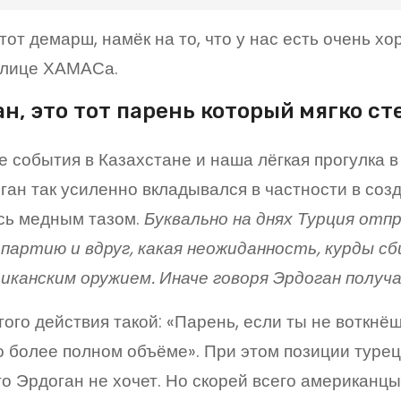
этот демарш, намёк на то, что у нас есть очень 
в лице ХАМАСа.
н, это тот парень который мягко ст
 события в Казахстане и наша лёгкая прогулка в
ган так усиленно вкладывался в частности в созд
сь медным тазом.
Буквально на днях Турция отп
 партию и вдруг, какая неожиданность, курды 
иканским оружием. Иначе говоря Эрдоган получ
ого действия такой: «Парень, если ты не воткнёш
о более полном объёме». При этом позиции турец
го Эрдоган не хочет. Но скорей всего американцы