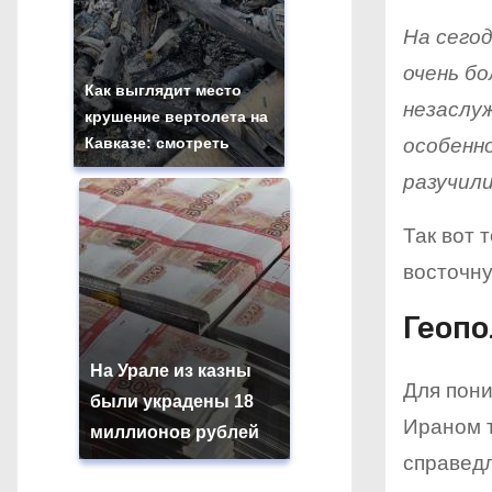
На сего
очень б
Как выглядит место
незаслуж
крушение вертолета на
особенн
Кавказе: смотреть
разучили
Так вот 
восточну
Геопо
На Урале из казны
Для пони
были украдены 18
Ираном т
миллионов рублей
справедл