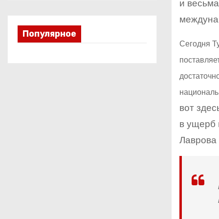
и весьма
междунар
Популярное
Сегодня Т
поставляет
достаточно
национальн
вот здес
в ущерб 
Лаврова 