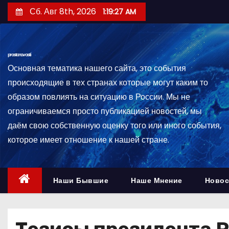
П
Сб. Авг 8th, 2026
1:19:28 AM
е
р
е
prostonovosti
й
Основная тематика нашего сайта, это события
т
происходящие в тех странах которые могут каким то
и
образом повлиять на ситуацию в России. Мы не
к
ограничиваемся просто публикацией новостей, мы
с
даём свою собственную оценку того или иного события,
о
которое имеет отношение к нашей стране.
д
е
р
Наши Бывшие
Наше Мнение
Новос
ж
и
м