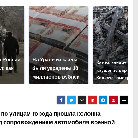
в России
На Урале из казны
Как выглядит мес
л: как
были украдены 18
крушение вертоле
миллионов рублей
Кавказе: смотреть
: по улицам города прошла колонна
д сопровождением автомобиля военной