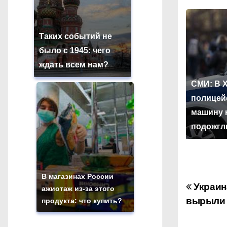
Таких событий не
было с 1945: чего
ждать всем нам?
СМИ: В 
полицей
машину 
подожгл
В магазинах России
Украин
Н
ажиотаж из-за этого
вырыли 
продукта: что купить?
а