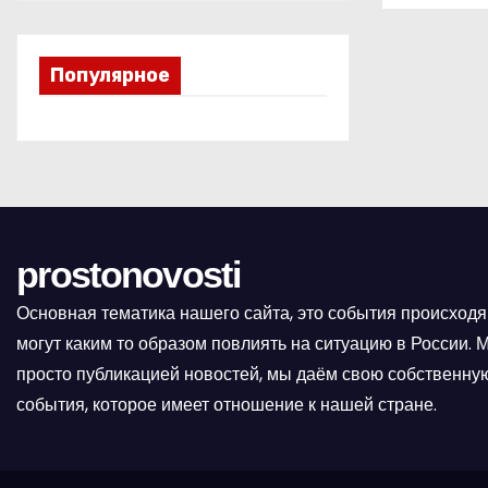
в
и
Популярное
г
а
ц
и
prostonovosti
я
Основная тематика нашего сайта, это события происходя
п
могут каким то образом повлиять на ситуацию в России.
о
просто публикацией новостей, мы даём свою собственную
события, которое имеет отношение к нашей стране.
з
а