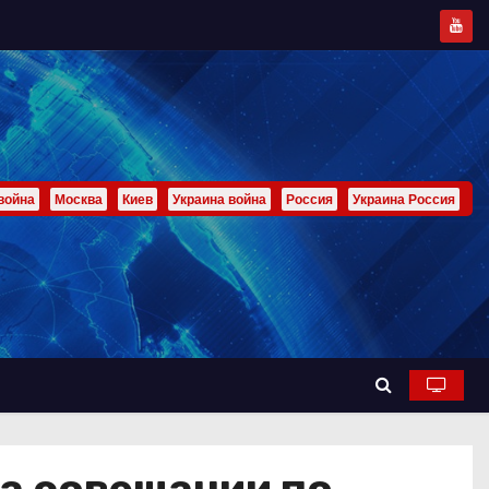
война
Москва
Киев
Украина война
Россия
Украина Россия