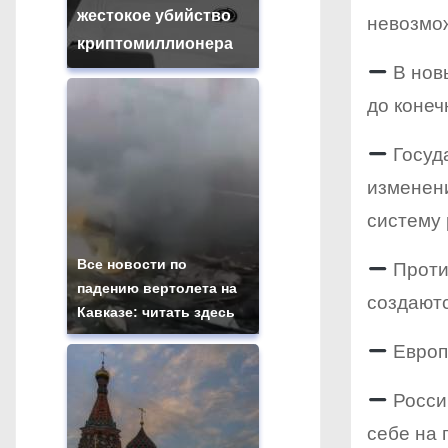
жестокое убийство
невозмо
криптомиллионера
В новы
до конеч
Госуда
изменени
систему
Все новости по
Проти
падению вертолета на
создаютс
Кавказе: читать здесь
Европ
Росси
себе на 