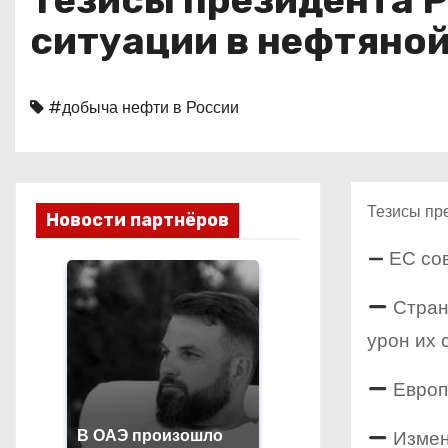
Тезисы президента 
о
ситуации в нефтяно
м
у
#добыча нефти в России
Тезисы пр
Новости партнёров
ЕС со
Стран
урон их
Европы
Измене
В ОАЭ произошло