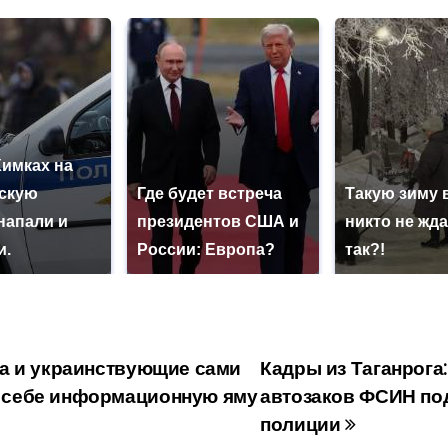
Химках на
скую
Где будет встреча
Такую зиму 
напали и
президентов США и
никто не жда
и.
России: Европа?
так?!
а и украинствующие сами
Кадры из Таганрога
себе информационную яму
автозаков ФСИН по
полиции