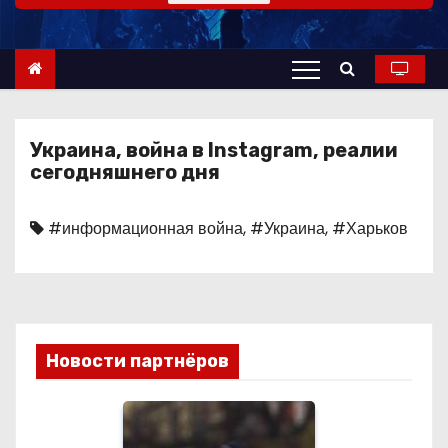
о
м
у
Украина, война в Instagram, реалии
сегодняшнего дня
#информационная война
,
#Украина
,
#Харьков
Новости партнёров