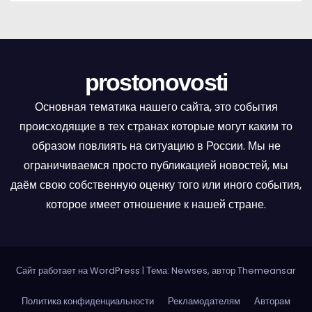
и
г
а
prostonovosti
ц
Основная тематика нашего сайта, это события
и
происходящие в тех странах которые могут каким то
образом повлиять на ситуацию в России. Мы не
я
ограничиваемся просто публикацией новостей, мы
п
даём свою собственную оценку того или иного события,
которое имеет отношение к нашей стране.
о
з
Сайт работает на WordPress
а
|
Тема: Newses, автор
Themeansar
п
Политика конфиденциальности
Рекламодателям
Авторам