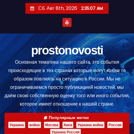
П
Сб. Авг 8th, 2026
2:35:08 AM
е
р
е
й
т
prostonovosti
и
Основная тематика нашего сайта, это события
к
происходящие в тех странах которые могут каким то
с
образом повлиять на ситуацию в России. Мы не
о
ограничиваемся просто публикацией новостей, мы
д
даём свою собственную оценку того или иного события,
е
которое имеет отношение к нашей стране.
р
ж
Популярные метки
и
Украина
война
Москва
Киев
Украина война
Россия
м
Украина Россия