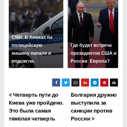
СМИ: В Химках на
полицейскую
Где будет встреча
машину напали и
президентов США и
подожгли.
России: Европа?
Четверть пути до
Болгария дружно
Н
Киева уже пройдено.
выступила за
а
Это была самая
санкции против
тяжёлая четверть
России
в