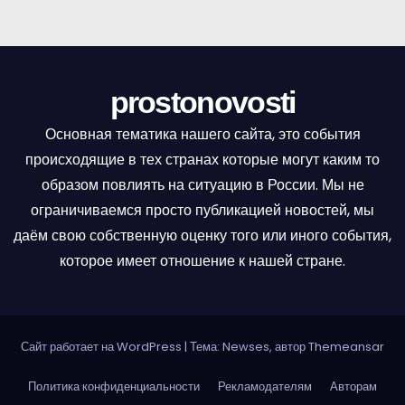
в
и
г
prostonovosti
а
Основная тематика нашего сайта, это события
происходящие в тех странах которые могут каким то
ц
образом повлиять на ситуацию в России. Мы не
и
ограничиваемся просто публикацией новостей, мы
даём свою собственную оценку того или иного события,
я
которое имеет отношение к нашей стране.
п
о
Сайт работает на WordPress
|
Тема: Newses, автор
Themeansar
з
Политика конфиденциальности
Рекламодателям
Авторам