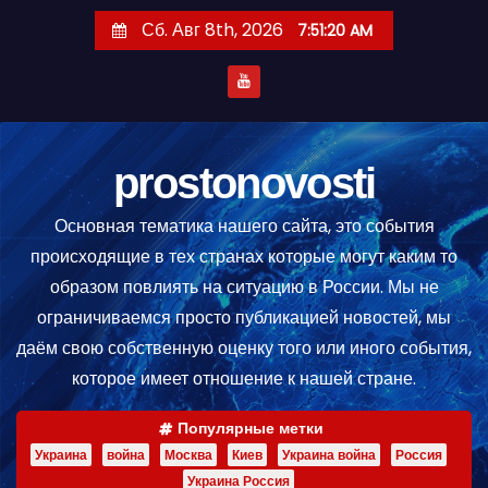
П
Сб. Авг 8th, 2026
7:51:20 AM
е
р
е
й
т
prostonovosti
и
Основная тематика нашего сайта, это события
к
происходящие в тех странах которые могут каким то
с
образом повлиять на ситуацию в России. Мы не
о
ограничиваемся просто публикацией новостей, мы
д
даём свою собственную оценку того или иного события,
е
которое имеет отношение к нашей стране.
р
ж
Популярные метки
и
Украина
война
Москва
Киев
Украина война
Россия
м
Украина Россия