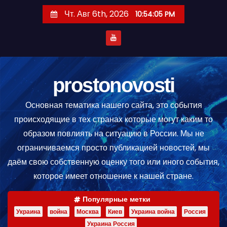
П
Чт. Авг 6th, 2026
10:54:05 PM
е
р
е
й
т
prostonovosti
и
Основная тематика нашего сайта, это события
к
происходящие в тех странах которые могут каким то
с
образом повлиять на ситуацию в России. Мы не
о
ограничиваемся просто публикацией новостей, мы
д
даём свою собственную оценку того или иного события,
е
которое имеет отношение к нашей стране.
р
ж
Популярные метки
и
Украина
война
Москва
Киев
Украина война
Россия
м
Украина Россия