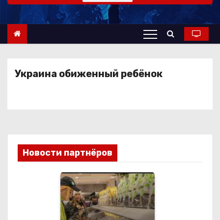
о
м
у
Украина обиженный ребёнок
Новости партнёров