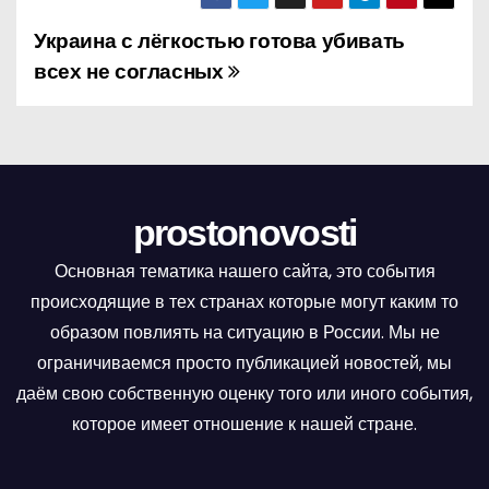
Украина с лёгкостью готова убивать
Н
всех не согласных
а
в
и
г
prostonovosti
а
Основная тематика нашего сайта, это события
происходящие в тех странах которые могут каким то
ц
образом повлиять на ситуацию в России. Мы не
и
ограничиваемся просто публикацией новостей, мы
даём свою собственную оценку того или иного события,
я
которое имеет отношение к нашей стране.
п