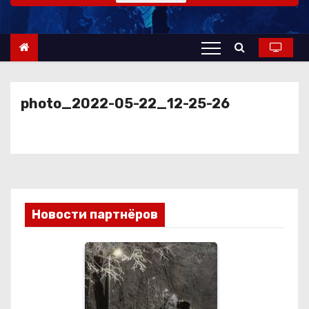
о
м
у
photo_2022-05-22_12-25-26
Новости партнёров