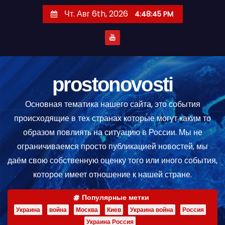
П
Чт. Авг 6th, 2026
4:48:45 PM
е
р
е
й
т
prostonovosti
и
Основная тематика нашего сайта, это события
к
происходящие в тех странах которые могут каким то
с
образом повлиять на ситуацию в России. Мы не
о
ограничиваемся просто публикацией новостей, мы
д
даём свою собственную оценку того или иного события,
е
которое имеет отношение к нашей стране.
р
ж
Популярные метки
и
Украина
война
Москва
Киев
Украина война
Россия
м
Украина Россия