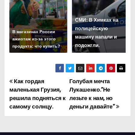
СМИ: В Химках на
полицейскую
В магазинах России
машину напали и
ажиотаж из-за этого
подожгли.
продукта: что купить?
Как гордая
Голубая мечта
Н
маленькая Грузия,
Лукашенко.”Не
а
решила подняться к
лезьте к нам, но
самому солнцу.
деньги давайте”
в
и
г