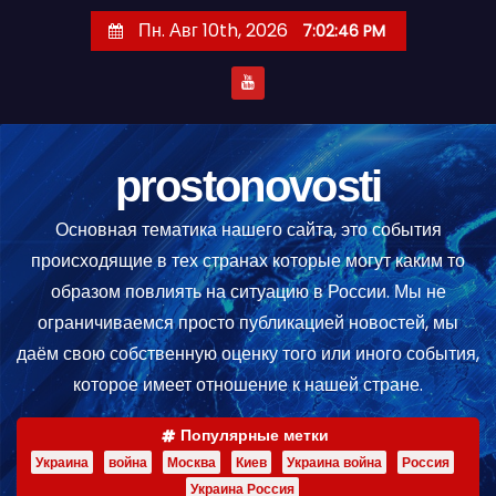
П
Пн. Авг 10th, 2026
7:02:47 PM
е
р
е
й
т
prostonovosti
и
Основная тематика нашего сайта, это события
к
происходящие в тех странах которые могут каким то
с
образом повлиять на ситуацию в России. Мы не
о
ограничиваемся просто публикацией новостей, мы
д
даём свою собственную оценку того или иного события,
е
которое имеет отношение к нашей стране.
р
ж
Популярные метки
и
Украина
война
Москва
Киев
Украина война
Россия
м
Украина Россия