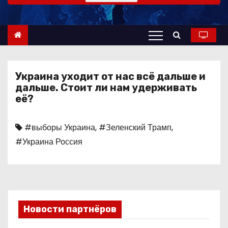
о
м
у
Украина уходит от нас всё дальше и
дальше. Стоит ли нам удерживать
её?
#выборы Украина
,
#Зеленский Трамп
,
#Украина Россия
Новости партнёров