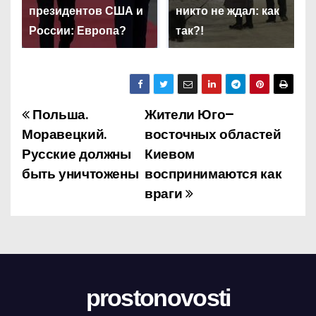
президентов США и
никто не ждал: как
России: Европа?
так?!
Польша.
Жители Юго–
Н
Моравецкий.
восточных областей
а
Русские должны
Киевом
быть уничтожены
воспринимаются как
в
враги
и
г
а
ц
prostonovosti