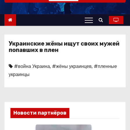
о
м
у
Украинские жёны ищут своих мужей
попавших в плен
#война Украина
,
#жёны украинцев
,
#пленные
украинцы
Новости партнёров