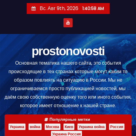
П
Вс. Авг 9th, 2026
1:40:59 AM
е
р
е
й
т
prostonovosti
и
Основная тематика нашего сайта, это события
к
происходящие в тех странах которые могут каким то
с
образом повлиять на ситуацию в России. Мы не
о
ограничиваемся просто публикацией новостей, мы
д
даём свою собственную оценку того или иного события,
е
которое имеет отношение к нашей стране.
р
ж
Популярные метки
и
Украина
война
Москва
Киев
Украина война
Россия
м
Украина Россия