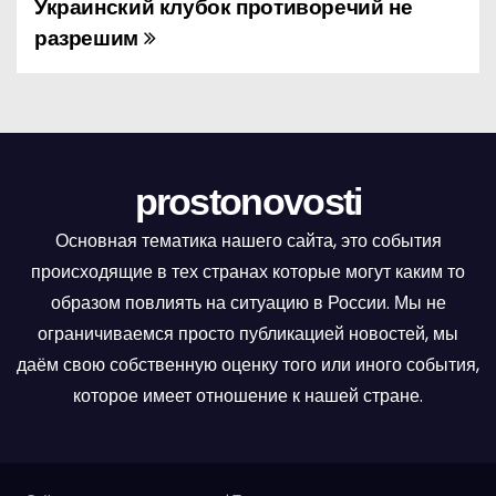
Украинский клубок противоречий не
Н
разрешим
а
в
и
г
prostonovosti
а
Основная тематика нашего сайта, это события
происходящие в тех странах которые могут каким то
ц
образом повлиять на ситуацию в России. Мы не
и
ограничиваемся просто публикацией новостей, мы
даём свою собственную оценку того или иного события,
я
которое имеет отношение к нашей стране.
п
о