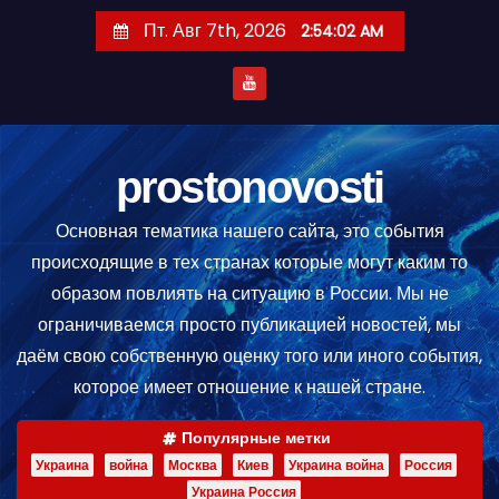
П
Пт. Авг 7th, 2026
2:54:02 AM
е
р
е
й
т
prostonovosti
и
Основная тематика нашего сайта, это события
к
происходящие в тех странах которые могут каким то
с
образом повлиять на ситуацию в России. Мы не
о
ограничиваемся просто публикацией новостей, мы
д
даём свою собственную оценку того или иного события,
е
которое имеет отношение к нашей стране.
р
ж
Популярные метки
и
Украина
война
Москва
Киев
Украина война
Россия
м
Украина Россия