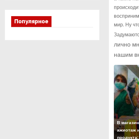
происходит
восприним
Популярное
мир. Ну чт
Задумаютс
лично мн
нашим вн
В магазин
ажиотаж и
продукта: