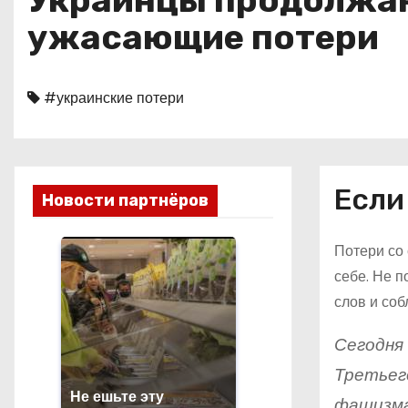
Украинцы продолжают
о
ужасающие потери
м
у
#украинские потери
Если
Новости партнёров
Потери со 
себе. Не п
слов и соб
Сегодня
Третьего
Не ешьте эту
фашизма