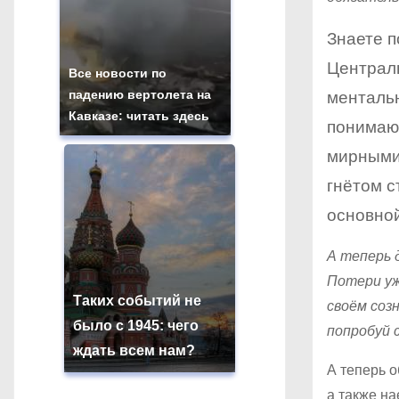
Знаете п
Централь
Все новости по
падению вертолета на
ментальн
Кавказе: читать здесь
понимают
мирными
гнётом с
основной
А теперь 
Потери уж
Таких событий не
своём соз
было с 1945: чего
попробуй 
ждать всем нам?
А теперь о
а также на