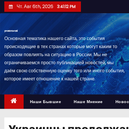
П
Чт. Авг 6th, 2026
3:41:13 PM
е
р
е
prostonovosti
й
Основная тематика нашего сайта, это события
т
происходящие в тех странах которые могут каким то
и
образом повлиять на ситуацию в России. Мы не
к
ограничиваемся просто публикацией новостей, мы
с
даём свою собственную оценку того или иного события,
о
которое имеет отношение к нашей стране.
д
е
р
Наши Бывшие
Наше Мнение
Новос
ж
и
м