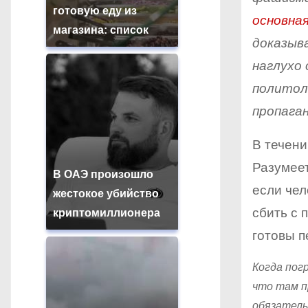
готовую еду из
основна
магазина: список
доказыва
наглухо 
политол
пропага
В течени
Разумеет
В ОАЭ произошло
если чел
жестокое убийство
сбить с 
криптомиллионера
готовы п
Когда пог
что там п
обязатель