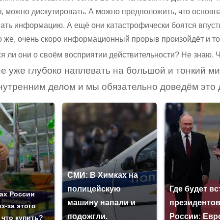
, можно дискутировать. А можно предположить, что основн
ать информацию. А ещё они катастрофически боятся впуст
о же, очень скоро информационный прорыв произойдёт и то
я ли они о своём восприятии действительности? Не знаю. Ч
е уже глубоко наплевать на большой и тонкий ми
утренним делом и мы обязательно доведём это де
СМИ: В Химках на
полицейскую
Где будет вс
ах России
машину напали и
президенто
з-за этого
подожгли.
России: Евр
 что купить?