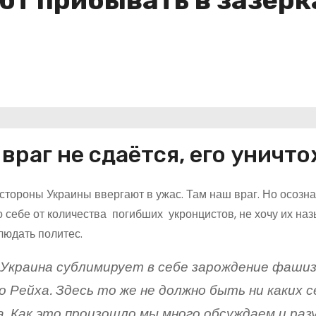
 прибывать в зазерка
 враг не сдаётся, его уничт
стороны Украины ввергают в ужас. Там наш враг. Но осознав
о себе от количества погибших укронцистов, не хочу их на
людать политес.
 Украина сублимирует в себе зарождение фашиз
 Рейха. Здесь то же не должно быть ни каких 
. Как это произошло мы много обсуждаем и раз