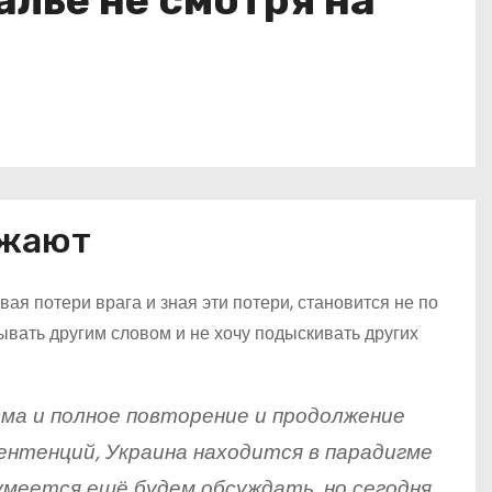
лье не смотря на
ожают
ая потери врага и зная эти потери, становится не по
зывать другим словом и не хочу подыскивать других
ма и полное повторение и продолжение
сентенций, Украина находится в парадигме
умеется ещё будем обсуждать, но сегодня