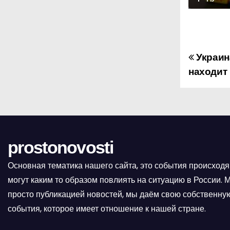
Украин
Н
находит
а
в
и
prostonovosti
г
а
Основная тематика нашего сайта, это события происходя
могут каким то образом повлиять на ситуацию в России.
ц
просто публикацией новостей, мы даём свою собственную
и
события, которое имеет отношение к нашей стране.