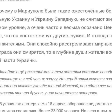
очему в Мариуполе были такие ожесточённые бо
ную Украину и Украину Западную, не считают жи
ом уровне, а очень часто и весьма осознано Це
, что на востоке живут другие, чужие. И отсюда
 жителями. Они спокойно расстреливают мирные 
траха они смирятся, то в глубине души жители в
 части Украины.
давайте ещё раз вернёмся к тем потерям которые сегод
асающие и я сей час их озвучу. Но перед этим хочется оз
нании они воюют уже где то под Москвой, они сбили все 
сказать что то другое, у них начинается истерика.
б украинских потерях. На 18 апреля оборонное ведомство 
емников составляют более 23 000 человек. Но дело в том, ч