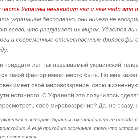
я часть Украины ненавидит нас и нам надо это
ть украинцам бесполезно, они ничего не воспр
от всего, что разрушает их мирок. Удастся ли 
оги и современные отечественные философы оч
нду.
и тридцати лет так называемый украинский телев
ся такой фактор имеет место быть. Но мне каже
овек имеет своё мировоззрение, свою жизненную 
пути истинного. С Украиной это получилось сдел
ересмотреть своё мировоззрение? Да, не сразу, но
ружаешься в историю Украины в менталитет её народа, 
роисходит. А ещё приходит осознание того, что истори
но повторится.