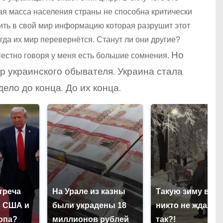
ая масса населения страны не способна критически
ить в свой мир информацию которая разрушит этот
гда их мир перевернётся. Станут ли они другие?
Но
естно говоря у меня есть большие сомнения.
р украинского обывателя. Украина стала
ло до конца. До их конца.
треча
На Урале из казны
Такую зиму в Ро
в США и
были украдены 18
никто не ждал: к
опа?
миллионов рублей
так?!