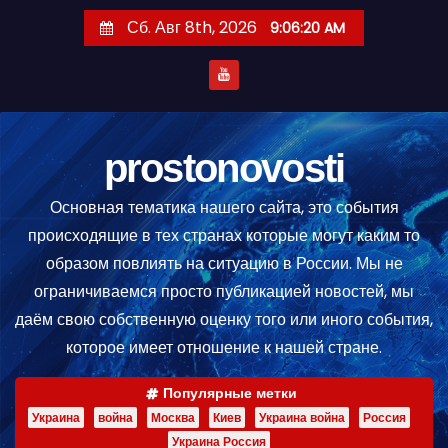
П
Сб. Авг 8th, 2026
9:06:20 AM
е
р
е
й
т
prostonovosti
и
Основная тематика нашего сайта, это события
к
происходящие в тех странах которые могут каким то
с
образом повлиять на ситуацию в России. Мы не
о
ограничиваемся просто публикацией новостей, мы
д
даём свою собственную оценку того или иного события,
е
которое имеет отношение к нашей стране.
р
ж
Популярные метки
и
Украина
война
Москва
Киев
Украина война
Россия
м
Украина Россия