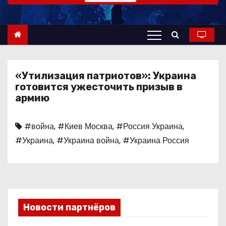
о
м
у
«Утилизация патриотов»: Украина
готовится ужесточить призыв в
армию
#война
,
#Киев Москва
,
#Россия Украина
,
#Украина
,
#Украина война
,
#Украина Россия
Новости партнёров