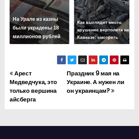
На Урале из казны
Как выглядит место
были украдены 18
крушение вертолета на
миллионов рублей
Кавказе: смотреть
Арест
Праздник 9 мая на
Н
Медведчука, это
Украине. А нужен ли
а
только вершина
он украинцам?
айсберга
в
и
г