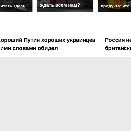
ждать всем нам?
читать здесь
продукта: что
хороший Путин хороших украинцев
Россия н
ими словами обидел
британск