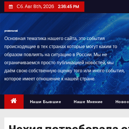
П
Сб. Авг 8th, 2026
2:36:46 PM
е
р
е
prostonovosti
й
Основная тематика нашего сайта, это события
т
происходящие в тех странах которые могут каким то
и
образом повлиять на ситуацию в России. Мы не
к
ограничиваемся просто публикацией новостей, мы
с
даём свою собственную оценку того или иного события,
о
которое имеет отношение к нашей стране.
д
е
р
Наши Бывшие
Наше Мнение
Новос
ж
и
м