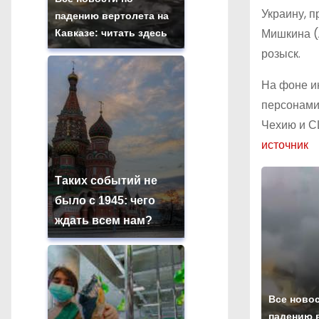
Украину, 
падению вертолета на
Мишкина (
Кавказе: читать здесь
розыск.
На фоне и
персонами 
Чехию и С
источник
Таких событий не
было с 1945: чего
ждать всем нам?
Все новос
падению 