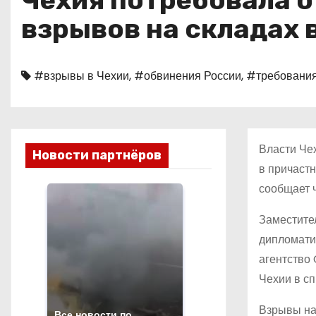
Чехия потребовала о
о
взрывов на складах 
м
у
#взрывы в Чехии
,
#обвинения России
,
#требования
Власти Че
Новости партнёров
в причаст
сообщает 
Заместите
дипломати
агентство 
Чехии в с
Взрывы на
Все новости по