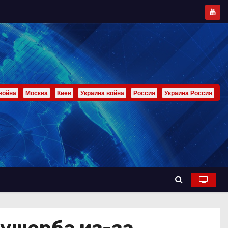
война
Москва
Киев
Украина война
Россия
Украина Россия