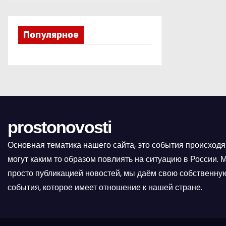
я
п
Популярное
о
з
а
п
prostonovosti
и
Основная тематика нашего сайта, это события происходя
могут каким то образом повлиять на ситуацию в России.
с
просто публикацией новостей, мы даём свою собственную
я
события, которое имеет отношение к нашей стране.
м