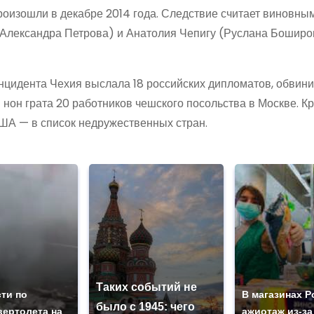
произошли в декабре 2014 года. Следствие считает виновн
Александра Петрова) и Анатолия Чепигу (Руслана Боширов
нцидента Чехия выслала 18 российских дипломатов, обвинив
нон грата 20 работников чешского посольства в Москве. К
ША — в список недружественных стран.
Таких событий не
ти по
В магазинах Р
было с 1945: чего
вертолета на
ажиотаж из-за