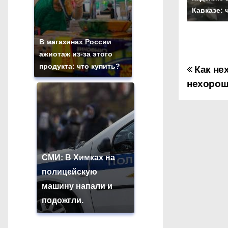
Кавказе: 
В магазинах России
ажиотаж из-за этого
продукта: что купить?
Как не
Н
нехорош
а
в
и
г
СМИ: В Химках на
полицейскую
а
машину напали и
ц
подожгли.
и