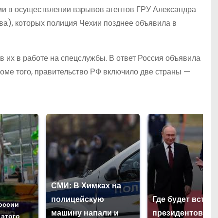
ыми в осуществлении взрывов агентов ГРУ Александра
а), которых полиция Чехии позднее объявила в
 их в работе на спецслужбы. В ответ Россия объявила
роме того, правительство РФ включило две страны —
СМИ: В Химках на
полицейскую
Где будет встре
оссии
машину напали и
президентов СШ
 этого