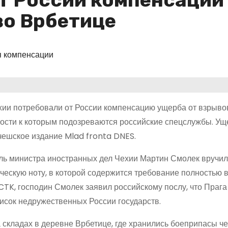
т России компенсации
во Врбетице
 компенсации
хии потребовали от России компенсацию ущерба от взрывов 
ности к которым подозреваются российские спецслужбы. Уще
чешское издание Mlad fronta DNES.
ль министра иностранных дел Чехии Мартин Смолек вручил
ческую ноту, в которой содержится требование полностью 
CTK, господин Смолек заявил российскому послу, что Праг
писок недружественных России государств.
 складах в деревне Врбетице, где хранились боеприпасы 