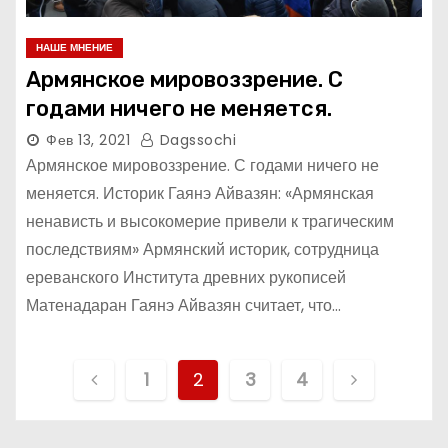
НАШЕ МНЕНИЕ
Армянское мировоззрение. С
годами ничего не меняется.
Фев 13, 2021
Dagssochi
Армянское мировоззрение. С годами ничего не
меняется. Историк Гаянэ Айвазян: «Армянская
ненависть и высокомерие привели к трагическим
последствиям» Армянский историк, сотрудница
ереванского Института древних рукописей
Матенадаран Гаянэ Айвазян считает, что…
Н
1
2
3
4
а