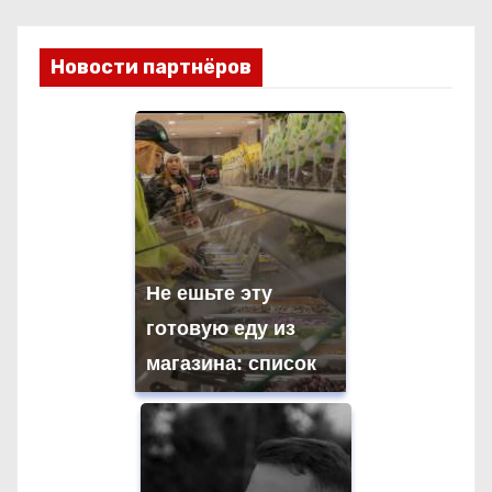
в
и
Новости партнёров
г
а
ц
и
я
Не ешьте эту
готовую еду из
п
магазина: список
о
з
а