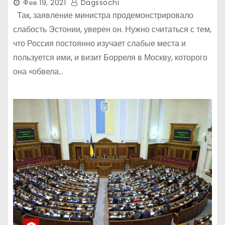
Эстонии к России.
Фев 19, 2021
Dagssochi
Так, заявление министра продемонстрировало
слабость Эстонии, уверен он. Нужно считаться с тем,
что Россия постоянно изучает слабые места и
пользуется ими, и визит Борреля в Москву, которого
она «обвела…