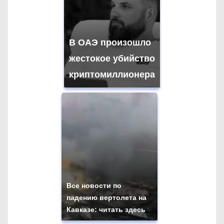
п
и
В ОАЭ произошло
с
жестокое убийство
я
криптомиллионера
м
Все новости по
падению вертолета на
Кавказе: читать здесь