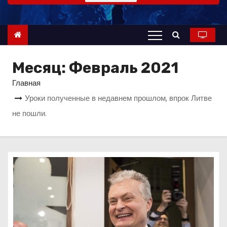
о
м
у
Месяц:
Февраль 2021
Главная
Уроки полученные в недавнем прошлом, впрок Литве
не пошли.