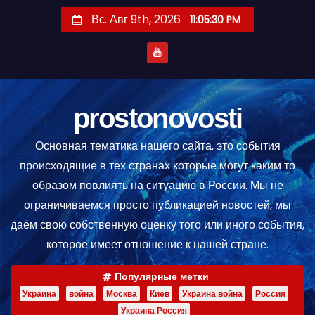
П
Вс. Авг 9th, 2026
11:05:31 PM
е
р
е
й
т
prostonovosti
и
Основная тематика нашего сайта, это события
к
происходящие в тех странах которые могут каким то
с
образом повлиять на ситуацию в России. Мы не
о
ограничиваемся просто публикацией новостей, мы
д
даём свою собственную оценку того или иного события,
е
которое имеет отношение к нашей стране.
р
ж
Популярные метки
и
Украина
война
Москва
Киев
Украина война
Россия
м
Украина Россия