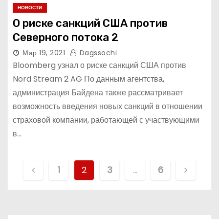
НОВОСТИ
О риске санкций США против
Северного потока 2
Мар 19, 2021
Dagssochi
Bloomberg узнал о риске санкций США против
Nord Stream 2 AG По данным агентства,
администрация Байдена также рассматривает
возможность введения новых санкций в отношении
страховой компании, работающей с участвующими
в…
Н
1
2
3
…
6
а
в