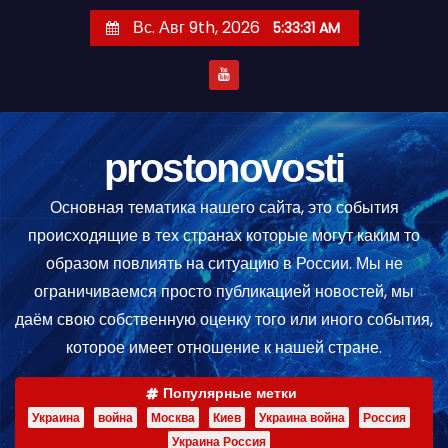
П
Вс. Авг 9th, 2026
5:33:33 AM
е
р
е
й
т
prostonovosti
и
Основная тематика нашего сайта, это события
к
происходящие в тех странах которые могут каким то
с
образом повлиять на ситуацию в России. Мы не
о
ограничиваемся просто публикацией новостей, мы
д
даём свою собственную оценку того или иного события,
е
которое имеет отношение к нашей стране.
р
ж
Популярные метки
и
Украина
война
Москва
Киев
Украина война
Россия
м
Украина Россия