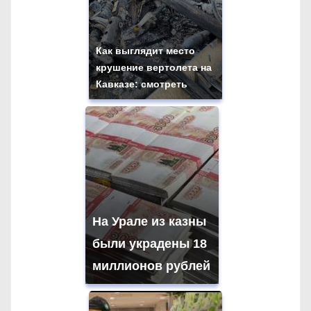
и
с
Как выглядит место
крушение вертолета на
я
Кавказе: смотреть
м
На Урале из казны
были украдены 18
миллионов рублей