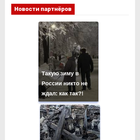
и
Новости партнёров
г
а
ц
и
я
Такую зиму в
России никто не
п
ждал: как так?!
о
з
а
п