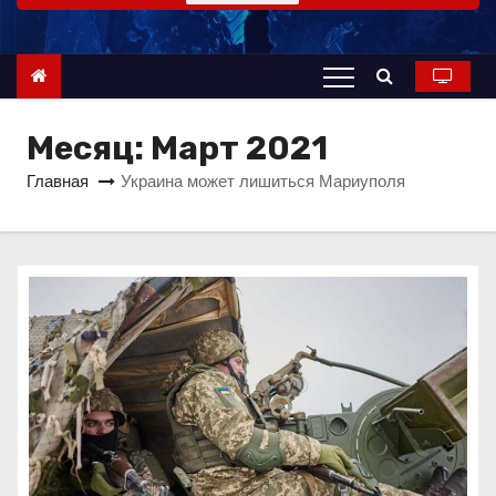
о
м
у
Месяц:
Март 2021
Главная
Украина может лишиться Мариуполя