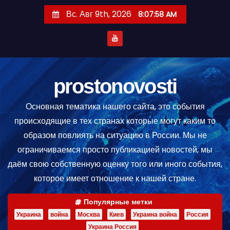
П
Вс. Авг 9th, 2026
8:08:00 AM
е
р
е
й
т
prostonovosti
и
Основная тематика нашего сайта, это события
к
происходящие в тех странах которые могут каким то
с
образом повлиять на ситуацию в России. Мы не
о
ограничиваемся просто публикацией новостей, мы
д
даём свою собственную оценку того или иного события,
е
которое имеет отношение к нашей стране.
р
ж
Популярные метки
и
Украина
война
Москва
Киев
Украина война
Россия
м
Украина Россия