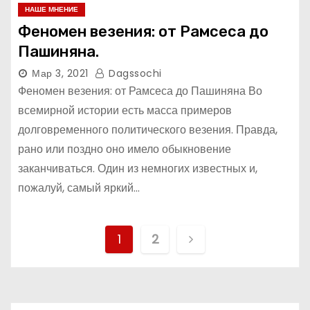
НАШЕ МНЕНИЕ
Феномен везения: от Рамсеса до
Пашиняна.
Мар 3, 2021
Dagssochi
Феномен везения: от Рамсеса до Пашиняна Во
всемирной истории есть масса примеров
долговременного политического везения. Правда,
рано или поздно оно имело обыкновение
заканчиваться. Один из немногих известных и,
пожалуй, самый яркий…
Н
1
2
а
в