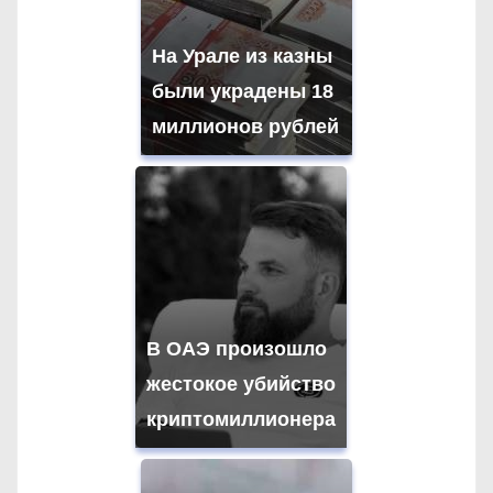
и
На Урале из казны
с
были украдены 18
я
миллионов рублей
м
В ОАЭ произошло
жестокое убийство
криптомиллионера