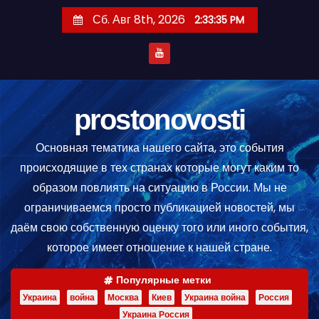
П
Сб. Авг 8th, 2026
2:33:35 PM
е
р
е
й
т
prostonovosti
и
Основная тематика нашего сайта, это события
к
происходящие в тех странах которые могут каким то
с
образом повлиять на ситуацию в России. Мы не
о
ограничиваемся просто публикацией новостей, мы
д
даём свою собственную оценку того или иного события,
е
которое имеет отношение к нашей стране.
р
ж
Популярные метки
и
Украина
война
Москва
Киев
Украина война
Россия
м
Украина Россия