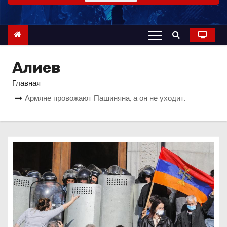
о
м
у
Алиев
Главная
Армяне провожают Пашиняна, а он не уходит.