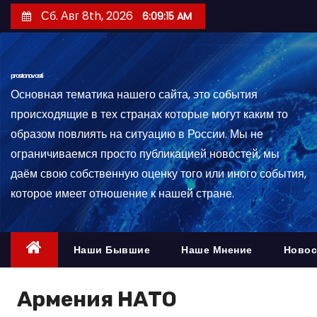
П
Сб. Авг 8th, 2026
6:09:16 AM
е
р
е
prostonovosti
й
Основная тематика нашего сайта, это события
т
происходящие в тех странах которые могут каким то
и
образом повлиять на ситуацию в России. Мы не
к
ограничиваемся просто публикацией новостей, мы
с
даём свою собственную оценку того или иного события,
о
которое имеет отношение к нашей стране.
д
е
р
Наши Бывшие
Наше Мнение
Новос
ж
и
Армения НАТО
м