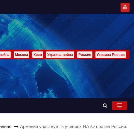
война
Москва
Киев
Украина война
Россия
Украина Россия
авная
Армения участвует в учениях НАТО против России.