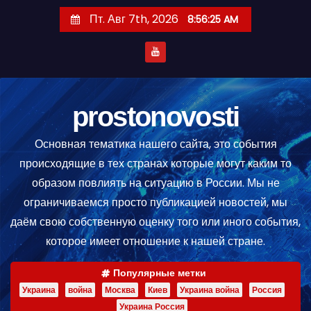
П
Пт. Авг 7th, 2026
8:56:26 AM
е
р
е
й
т
prostonovosti
и
Основная тематика нашего сайта, это события
к
происходящие в тех странах которые могут каким то
с
образом повлиять на ситуацию в России. Мы не
о
ограничиваемся просто публикацией новостей, мы
д
даём свою собственную оценку того или иного события,
е
которое имеет отношение к нашей стране.
р
ж
Популярные метки
и
Украина
война
Москва
Киев
Украина война
Россия
м
Украина Россия