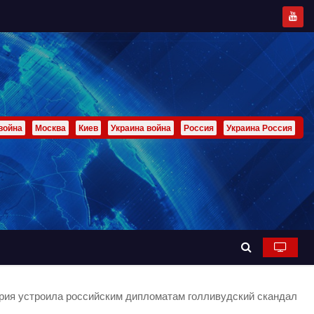
война
Москва
Киев
Украина война
Россия
Украина Россия
рия устроила российским дипломатам голливудский скандал