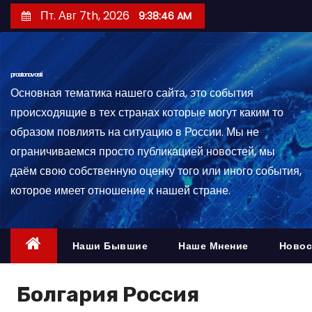
П
Пт. Авг 7th, 2026
9:38:47 AM
е
р
е
prostonovosti
й
Основная тематика нашего сайта, это события
т
происходящие в тех странах которые могут каким то
и
образом повлиять на ситуацию в России. Мы не
к
ограничиваемся просто публикацией новостей, мы
с
даём свою собственную оценку того или иного события,
о
которое имеет отношение к нашей стране.
д
е
р
Наши Бывшие
Наше Мнение
Новос
ж
и
Болгария Россия
м