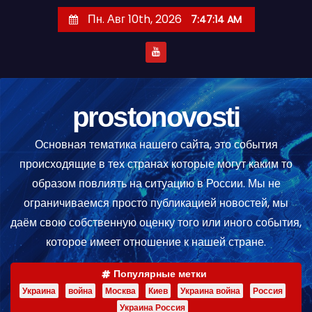
П
Пн. Авг 10th, 2026
7:47:15 AM
е
р
е
й
т
prostonovosti
и
Основная тематика нашего сайта, это события
к
происходящие в тех странах которые могут каким то
с
образом повлиять на ситуацию в России. Мы не
о
ограничиваемся просто публикацией новостей, мы
д
даём свою собственную оценку того или иного события,
е
которое имеет отношение к нашей стране.
р
ж
Популярные метки
и
Украина
война
Москва
Киев
Украина война
Россия
м
Украина Россия