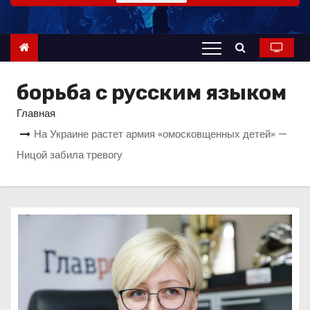
о
м
у
борьба с русским языком
Главная
На Украине растет армия «омосковщенных детей» —
Ницой забила тревогу