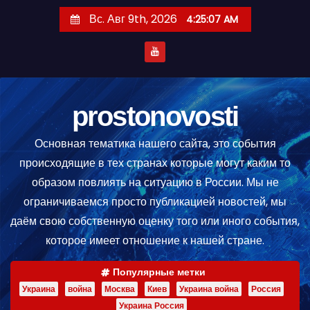
П
Вс. Авг 9th, 2026
4:25:07 AM
е
р
е
й
т
prostonovosti
и
Основная тематика нашего сайта, это события
к
происходящие в тех странах которые могут каким то
с
образом повлиять на ситуацию в России. Мы не
о
ограничиваемся просто публикацией новостей, мы
д
даём свою собственную оценку того или иного события,
е
которое имеет отношение к нашей стране.
р
ж
Популярные метки
и
Украина
война
Москва
Киев
Украина война
Россия
м
Украина Россия