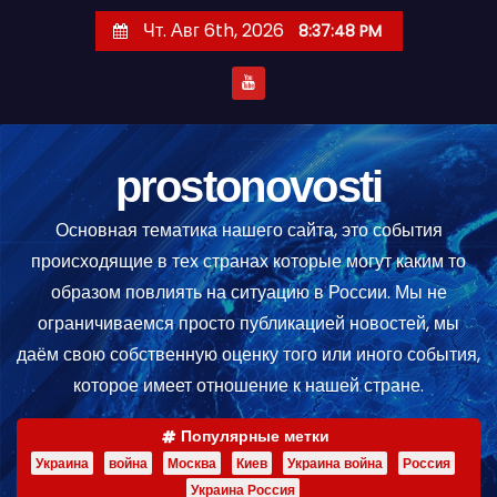
П
Чт. Авг 6th, 2026
8:37:48 PM
е
р
е
й
т
prostonovosti
и
Основная тематика нашего сайта, это события
к
происходящие в тех странах которые могут каким то
с
образом повлиять на ситуацию в России. Мы не
о
ограничиваемся просто публикацией новостей, мы
д
даём свою собственную оценку того или иного события,
е
которое имеет отношение к нашей стране.
р
ж
Популярные метки
и
Украина
война
Москва
Киев
Украина война
Россия
м
Украина Россия