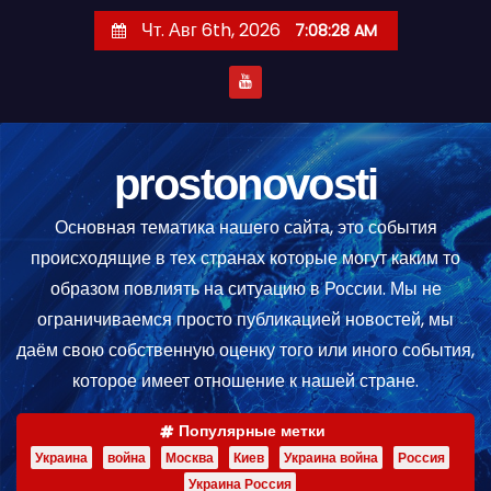
П
Чт. Авг 6th, 2026
7:08:28 AM
е
р
е
й
т
prostonovosti
и
Основная тематика нашего сайта, это события
к
происходящие в тех странах которые могут каким то
с
образом повлиять на ситуацию в России. Мы не
о
ограничиваемся просто публикацией новостей, мы
д
даём свою собственную оценку того или иного события,
е
которое имеет отношение к нашей стране.
р
ж
Популярные метки
и
Украина
война
Москва
Киев
Украина война
Россия
м
Украина Россия