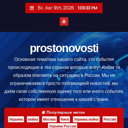
П
Вс. Авг 9th, 2026
1:09:33 PM
е
р
е
й
т
prostonovosti
и
Основная тематика нашего сайта, это события
к
происходящие в тех странах которые могут каким то
с
образом повлиять на ситуацию в России. Мы не
о
ограничиваемся просто публикацией новостей, мы
д
даём свою собственную оценку того или иного события,
е
которое имеет отношение к нашей стране.
р
ж
Популярные метки
и
Украина
война
Москва
Киев
Украина война
Россия
м
Украина Россия