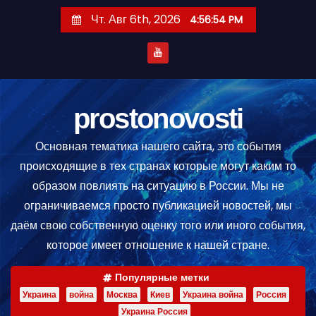
П
Чт. Авг 6th, 2026
4:56:54 PM
е
р
е
й
т
prostonovosti
и
Основная тематика нашего сайта, это события
к
происходящие в тех странах которые могут каким то
с
образом повлиять на ситуацию в России. Мы не
о
ограничиваемся просто публикацией новостей, мы
д
даём свою собственную оценку того или иного события,
е
которое имеет отношение к нашей стране.
р
ж
Популярные метки
и
Украина
война
Москва
Киев
Украина война
Россия
м
Украина Россия