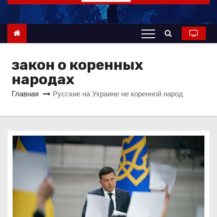
о
м
у
закон о коренных
народах
Главная
Русские на Украине не коренной народ