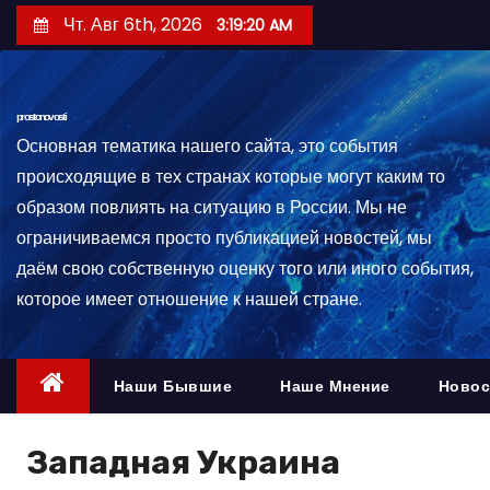
П
Чт. Авг 6th, 2026
3:19:21 AM
е
р
е
prostonovosti
й
Основная тематика нашего сайта, это события
т
происходящие в тех странах которые могут каким то
и
образом повлиять на ситуацию в России. Мы не
к
ограничиваемся просто публикацией новостей, мы
с
даём свою собственную оценку того или иного события,
о
которое имеет отношение к нашей стране.
д
е
р
Наши Бывшие
Наше Мнение
Новос
ж
и
Западная Украина
м