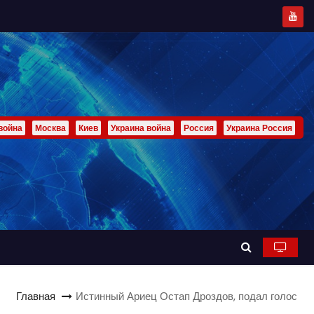
война
Москва
Киев
Украина война
Россия
Украина Россия
Главная
Истинный Ариец Остап Дроздов, подал голос