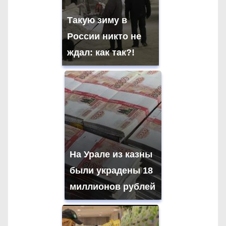
я
Такую зиму в
России никто не
п
ждал: как так?!
о
з
а
п
и
На Урале из казны
с
были украдены 18
я
миллионов рублей
м