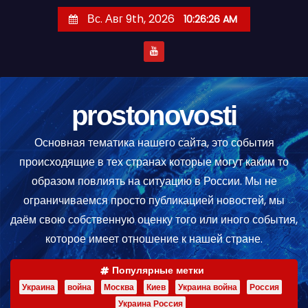
П
Вс. Авг 9th, 2026
10:26:28 AM
е
р
е
й
т
prostonovosti
и
Основная тематика нашего сайта, это события
к
происходящие в тех странах которые могут каким то
с
образом повлиять на ситуацию в России. Мы не
о
ограничиваемся просто публикацией новостей, мы
д
даём свою собственную оценку того или иного события,
е
которое имеет отношение к нашей стране.
р
ж
Популярные метки
и
Украина
война
Москва
Киев
Украина война
Россия
м
Украина Россия