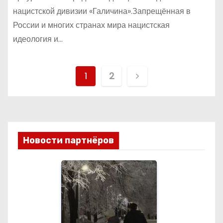
нацистской дивизии «Галичина».Запрещённая в
России и многих странах мира нацистская
идеология и…
Н
1
2
а
в
и
Новости партнёров
г
а
ц
и