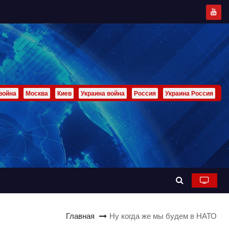
война
Москва
Киев
Украина война
Россия
Украина Россия
Главная
Ну когда же мы будем в НАТО