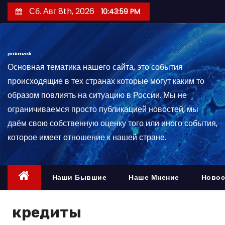
П
Сб. Авг 8th, 2026
10:44:00 PM
е
р
е
prostonovosti
й
Основная тематика нашего сайта, это события
т
происходящие в тех странах которые могут каким то
и
образом повлиять на ситуацию в России. Мы не
к
ограничиваемся просто публикацией новостей, мы
с
даём свою собственную оценку того или иного события,
о
которое имеет отношение к нашей стране.
д
е
р
Наши Бывшие
Наше Мнение
Новос
ж
и
кредиты
м