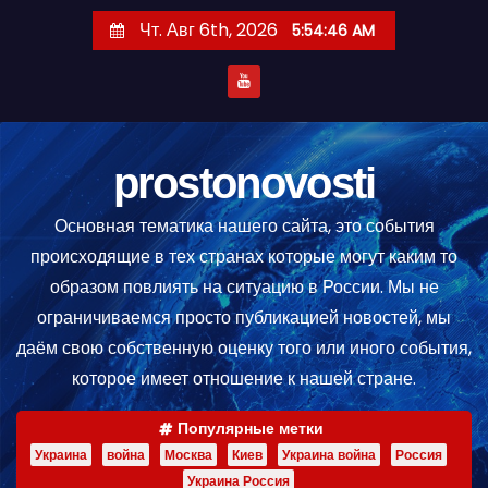
П
Чт. Авг 6th, 2026
5:54:47 AM
е
р
е
й
т
prostonovosti
и
Основная тематика нашего сайта, это события
к
происходящие в тех странах которые могут каким то
с
образом повлиять на ситуацию в России. Мы не
о
ограничиваемся просто публикацией новостей, мы
д
даём свою собственную оценку того или иного события,
е
которое имеет отношение к нашей стране.
р
ж
Популярные метки
и
Украина
война
Москва
Киев
Украина война
Россия
м
Украина Россия