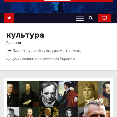
о
м
у
культура
Главная
Запрет русской культуры – это смысл
существования современной Украины