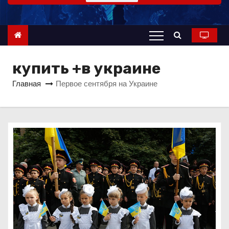
о
м
у
купить +в украине
Главная
Первое сентября на Украине