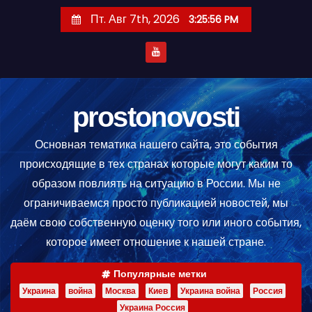
П
Пт. Авг 7th, 2026
3:25:57 PM
е
р
е
й
т
prostonovosti
и
Основная тематика нашего сайта, это события
к
происходящие в тех странах которые могут каким то
с
образом повлиять на ситуацию в России. Мы не
о
ограничиваемся просто публикацией новостей, мы
д
даём свою собственную оценку того или иного события,
е
которое имеет отношение к нашей стране.
р
ж
Популярные метки
и
Украина
война
Москва
Киев
Украина война
Россия
м
Украина Россия