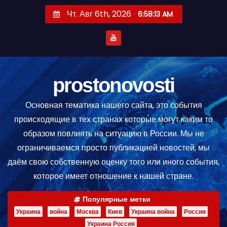
П
Чт. Авг 6th, 2026
6:58:13 AM
е
р
е
й
т
prostonovosti
и
Основная тематика нашего сайта, это события
к
происходящие в тех странах которые могут каким то
с
образом повлиять на ситуацию в России. Мы не
о
ограничиваемся просто публикацией новостей, мы
д
даём свою собственную оценку того или иного события,
е
которое имеет отношение к нашей стране.
р
ж
Популярные метки
и
Украина
война
Москва
Киев
Украина война
Россия
м
Украина Россия