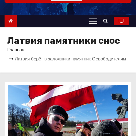
о
м
у
Латвия памятники снос
Главная
Латвия берёт в заложники памятник Освободителям