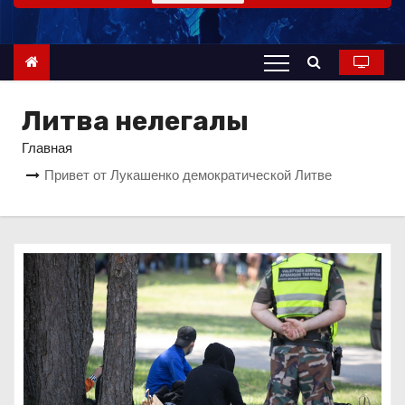
о
м
у
Литва нелегалы
Главная
Привет от Лукашенко демократической Литве