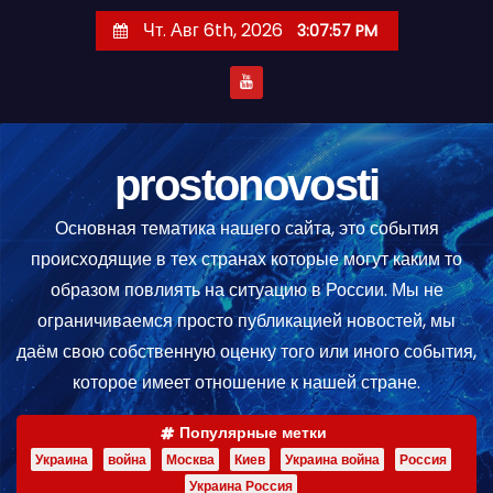
П
Чт. Авг 6th, 2026
3:07:57 PM
е
р
е
й
т
prostonovosti
и
Основная тематика нашего сайта, это события
к
происходящие в тех странах которые могут каким то
с
образом повлиять на ситуацию в России. Мы не
о
ограничиваемся просто публикацией новостей, мы
д
даём свою собственную оценку того или иного события,
е
которое имеет отношение к нашей стране.
р
ж
Популярные метки
и
Украина
война
Москва
Киев
Украина война
Россия
м
Украина Россия